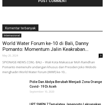
Komentar terbanyak
Internasional
World Water Forum ke-10 di Bali, Danny
Pomanto: Momentum Jalin Keakraban...
May 20, 2024
0
SPIONASE-NEWS.COM,- BALI -- Wali Kota Makassar Moh Ramdhan
Pomanto memenuhi undangan khusus dari Presiden Joko Widodo
menghadiri World Water Forum (WWF) ke-10...
Pidie Dan Abdya Berubah Menjadi Zona Orange
Covid- 19 Di Aceh
September 10, 2020
UPT SMPN 7 Tamalatea Jeneponto Laksanakan