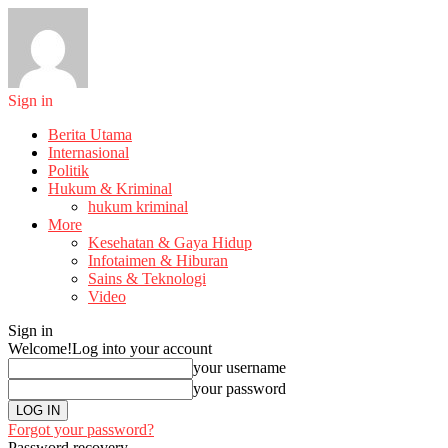
Sign in
Berita Utama
Internasional
Politik
Hukum & Kriminal
hukum kriminal
More
Kesehatan & Gaya Hidup
Infotaimen & Hiburan
Sains & Teknologi
Video
Sign in
Welcome!
Log into your account
your username
your password
Forgot your password?
Password recovery