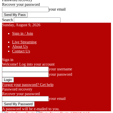
Recover your password
your email
Search
Sunday, August 9, 2026
Sign in / Join
Live Streaming
About Us
Contact Us
Sign in
Welcome! Log into your account
your username
your password
Forgot your password? Get help
Password recovery
Recover your password
your email
A password will be e-mailed to you.