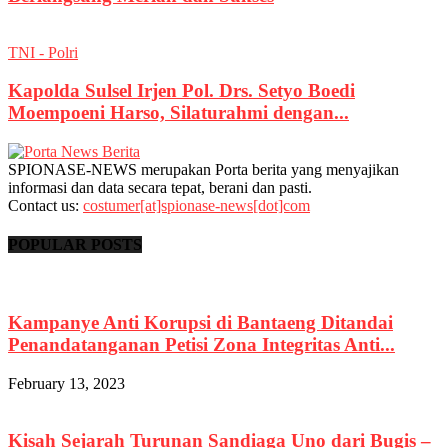
TNI - Polri
Kapolda Sulsel Irjen Pol. Drs. Setyo Boedi
Moempoeni Harso, Silaturahmi dengan...
SPIONASE-NEWS merupakan Porta berita yang menyajikan
informasi dan data secara tepat, berani dan pasti.
Contact us:
costumer[at]spionase-news[dot]com
POPULAR POSTS
Kampanye Anti Korupsi di Bantaeng Ditandai
Penandatanganan Petisi Zona Integritas Anti...
February 13, 2023
Kisah Sejarah Turunan Sandiaga Uno dari Bugis –