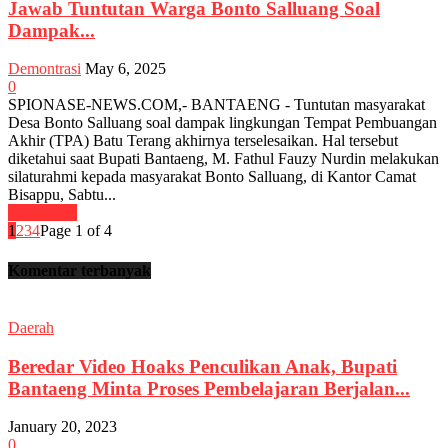
Jawab Tuntutan Warga Bonto Salluang Soal
Dampak...
Demontrasi
May 6, 2025
0
SPIONASE-NEWS.COM,- BANTAENG - Tuntutan masyarakat
Desa Bonto Salluang soal dampak lingkungan Tempat Pembuangan
Akhir (TPA) Batu Terang akhirnya terselesaikan. Hal tersebut
diketahui saat Bupati Bantaeng, M. Fathul Fauzy Nurdin melakukan
silaturahmi kepada masyarakat Bonto Salluang, di Kantor Camat
Bisappu, Sabtu...
Read more
1
2
3
4
Page 1 of 4
Komentar terbanyak
Daerah
Beredar Video Hoaks Penculikan Anak, Bupati
Bantaeng Minta Proses Pembelajaran Berjalan...
January 20, 2023
0