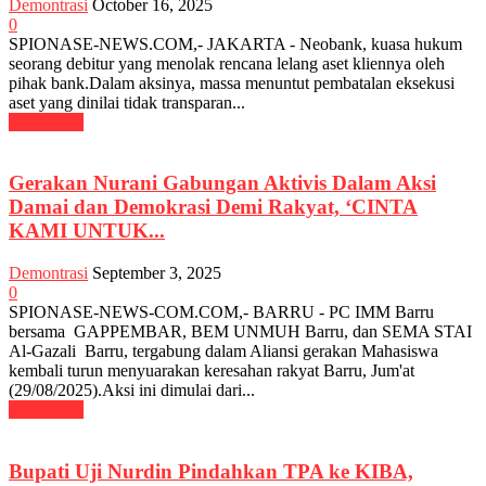
Demontrasi
October 16, 2025
0
SPIONASE-NEWS.COM,- JAKARTA - Neobank, kuasa hukum
seorang debitur yang menolak rencana lelang aset kliennya oleh
pihak bank.Dalam aksinya, massa menuntut pembatalan eksekusi
aset yang dinilai tidak transparan...
Read more
Gerakan Nurani Gabungan Aktivis Dalam Aksi
Damai dan Demokrasi Demi Rakyat, ‘CINTA
KAMI UNTUK...
Demontrasi
September 3, 2025
0
SPIONASE-NEWS-COM.COM,- BARRU - PC IMM Barru
bersama GAPPEMBAR, BEM UNMUH Barru, dan SEMA STAI
Al-Gazali Barru, tergabung dalam Aliansi gerakan Mahasiswa
kembali turun menyuarakan keresahan rakyat Barru, Jum'at
(29/08/2025).Aksi ini dimulai dari...
Read more
Bupati Uji Nurdin Pindahkan TPA ke KIBA,