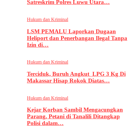
Satreskrim Polres Luwu Utara…
Hukum dan Kriminal
LSM PEMALU Laporkan Dugaan
Heliport dan Penerbangan Ilegal Tanpa
Izin di…
Hukum dan Kriminal
Terciduk, Buruh Angkut LPG 3 Kg Di
Makassar Hisap Rokok Diatas…
Hukum dan Kriminal
Kejar Korban Sambil Mengacungkan
Parang, Petani di Tanalili Ditangkap
Polisi dalam…