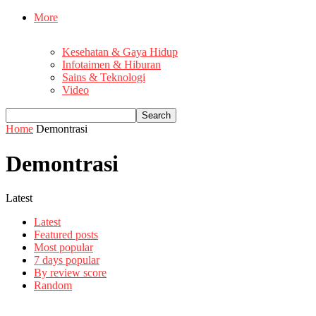
More
Kesehatan & Gaya Hidup
Infotaimen & Hiburan
Sains & Teknologi
Video
Home
Demontrasi
Demontrasi
Latest
Latest
Featured posts
Most popular
7 days popular
By review score
Random