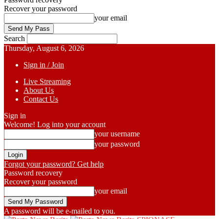
Recover your password
your email
Search
Thursday, August 6, 2026
Sign in / Join
Live Streaming
About Us
Contact Us
Sign in
Welcome! Log into your account
your username
your password
Forgot your password? Get help
Password recovery
Recover your password
your email
A password will be e-mailed to you.