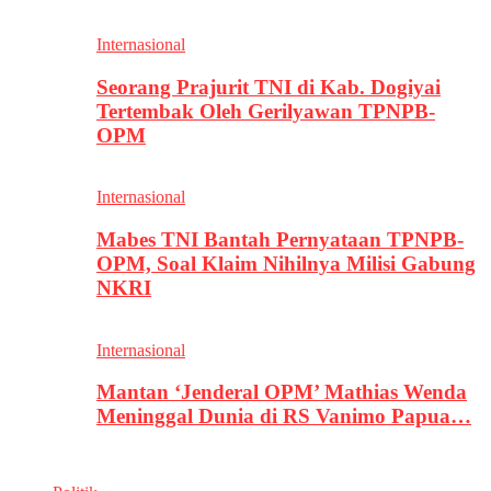
Internasional
Seorang Prajurit TNI di Kab. Dogiyai
Tertembak Oleh Gerilyawan TPNPB-
OPM
Internasional
Mabes TNI Bantah Pernyataan TPNPB-
OPM, Soal Klaim Nihilnya Milisi Gabung
NKRI
Internasional
Mantan ‘Jenderal OPM’ Mathias Wenda
Meninggal Dunia di RS Vanimo Papua…