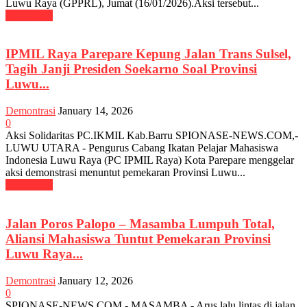
Luwu Raya (GPPRL), Jumat (16/01/2026).Aksi tersebut...
Read more
IPMIL Raya Parepare Kepung Jalan Trans Sulsel,
Tagih Janji Presiden Soekarno Soal Provinsi
Luwu...
Demontrasi
January 14, 2026
0
Aksi Solidaritas PC.IKMIL Kab.Barru SPIONASE-NEWS.COM,-
LUWU UTARA - Pengurus Cabang Ikatan Pelajar Mahasiswa
Indonesia Luwu Raya (PC IPMIL Raya) Kota Parepare menggelar
aksi demonstrasi menuntut pemekaran Provinsi Luwu...
Read more
Jalan Poros Palopo – Masamba Lumpuh Total,
Aliansi Mahasiswa Tuntut Pemekaran Provinsi
Luwu Raya...
Demontrasi
January 12, 2026
0
SPIONASE-NEWS.COM,- MASAMBA - Arus lalu lintas di jalan