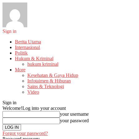
Sign in
Berita Utama
Internasional
Politik
Hukum & Kriminal
hukum kriminal
More
Kesehatan & Gaya Hidup
Infotaimen & Hiburan
Sains & Teknologi
Video
Sign in
Welcome!
Log into your account
your username
your password
Forgot your password?
Password recovery