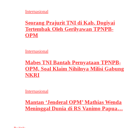
Internasional
Seorang Prajurit TNI di Kab. Dogiyai
Tertembak Oleh Gerilyawan TPNPB-
OPM
Internasional
Mabes TNI Bantah Pernyataan TPNPB-
OPM, Soal Klaim Nihilnya Milisi Gabung
NKRI
Internasional
Mantan ‘Jenderal OPM’ Mathias Wenda
Meninggal Dunia di RS Vanimo Papua…