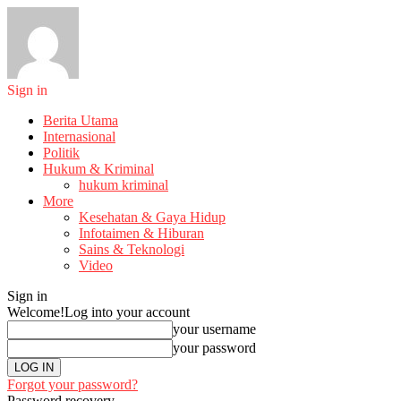
Sign in
Berita Utama
Internasional
Politik
Hukum & Kriminal
hukum kriminal
More
Kesehatan & Gaya Hidup
Infotaimen & Hiburan
Sains & Teknologi
Video
Sign in
Welcome!
Log into your account
your username
your password
Forgot your password?
Password recovery