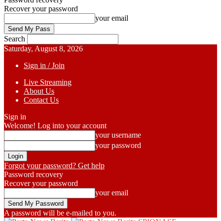
Recover your password
your email
Search
Saturday, August 8, 2026
Sign in / Join
Live Streaming
About Us
Contact Us
Sign in
Welcome! Log into your account
your username
your password
Forgot your password? Get help
Password recovery
Recover your password
your email
A password will be e-mailed to you.