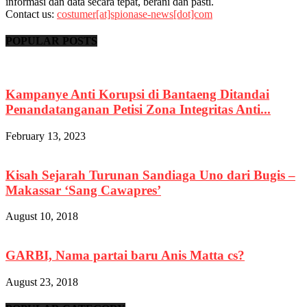
informasi dan data secara tepat, berani dan pasti.
Contact us:
costumer[at]spionase-news[dot]com
POPULAR POSTS
Kampanye Anti Korupsi di Bantaeng Ditandai
Penandatanganan Petisi Zona Integritas Anti...
February 13, 2023
Kisah Sejarah Turunan Sandiaga Uno dari Bugis –
Makassar ‘Sang Cawapres’
August 10, 2018
GARBI, Nama partai baru Anis Matta cs?
August 23, 2018