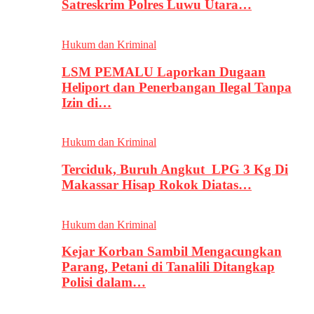
Satreskrim Polres Luwu Utara…
Hukum dan Kriminal
LSM PEMALU Laporkan Dugaan
Heliport dan Penerbangan Ilegal Tanpa
Izin di…
Hukum dan Kriminal
Terciduk, Buruh Angkut LPG 3 Kg Di
Makassar Hisap Rokok Diatas…
Hukum dan Kriminal
Kejar Korban Sambil Mengacungkan
Parang, Petani di Tanalili Ditangkap
Polisi dalam…