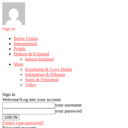
Sign in
Berita Utama
Internasional
Politik
Hukum & Kriminal
hukum kriminal
More
Kesehatan & Gaya Hidup
Infotaimen & Hiburan
Sains & Teknologi
Video
Sign in
Welcome!
Log into your account
your username
your password
Forgot your password?
Password recovery