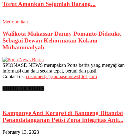
Torut Amankan Sejumlah Barang...
Metropolitan
Walikota Makassar Danny Pomanto Didaulat
Sebagai Dewan Kehormatan Kokam
Muhammadyah
SPIONASE-NEWS merupakan Porta berita yang menyajikan
informasi dan data secara tepat, berani dan pasti.
Contact us:
costumer[at]spionase-news[dot]com
POPULAR POSTS
Kampanye Anti Korupsi di Bantaeng Ditandai
Penandatanganan Petisi Zona Integritas Anti...
February 13, 2023