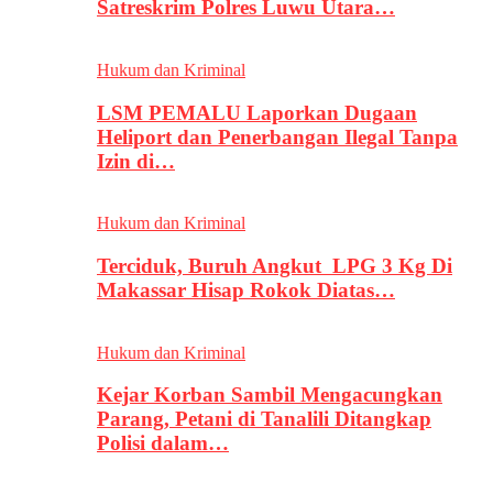
Satreskrim Polres Luwu Utara…
Hukum dan Kriminal
LSM PEMALU Laporkan Dugaan
Heliport dan Penerbangan Ilegal Tanpa
Izin di…
Hukum dan Kriminal
Terciduk, Buruh Angkut LPG 3 Kg Di
Makassar Hisap Rokok Diatas…
Hukum dan Kriminal
Kejar Korban Sambil Mengacungkan
Parang, Petani di Tanalili Ditangkap
Polisi dalam…