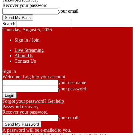
Recover your password
your email
Search
Thursday, August 6, 2026
Sign in / Join
Live Streaming
About Us
Contact Us
Sign in
Welcome! Log into your account
your username
your password
Forgot your password? Get help
Password recovery
Recover your password
your email
A password will be e-mailed to you.