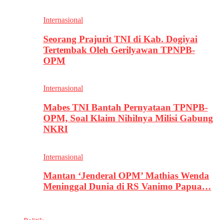
Internasional
Seorang Prajurit TNI di Kab. Dogiyai
Tertembak Oleh Gerilyawan TPNPB-
OPM
Internasional
Mabes TNI Bantah Pernyataan TPNPB-
OPM, Soal Klaim Nihilnya Milisi Gabung
NKRI
Internasional
Mantan ‘Jenderal OPM’ Mathias Wenda
Meninggal Dunia di RS Vanimo Papua…