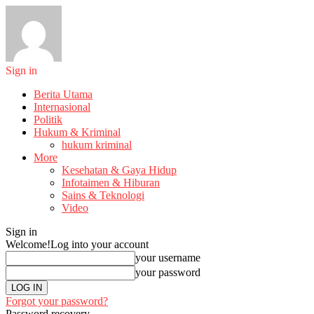
Sign in
Berita Utama
Internasional
Politik
Hukum & Kriminal
hukum kriminal
More
Kesehatan & Gaya Hidup
Infotaimen & Hiburan
Sains & Teknologi
Video
Sign in
Welcome!
Log into your account
your username
your password
Forgot your password?
Password recovery