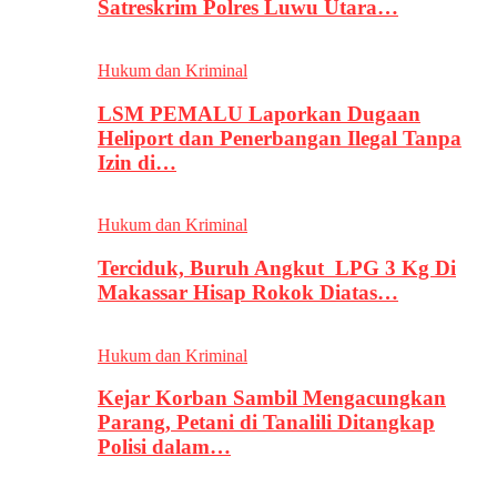
Satreskrim Polres Luwu Utara…
Hukum dan Kriminal
LSM PEMALU Laporkan Dugaan
Heliport dan Penerbangan Ilegal Tanpa
Izin di…
Hukum dan Kriminal
Terciduk, Buruh Angkut LPG 3 Kg Di
Makassar Hisap Rokok Diatas…
Hukum dan Kriminal
Kejar Korban Sambil Mengacungkan
Parang, Petani di Tanalili Ditangkap
Polisi dalam…