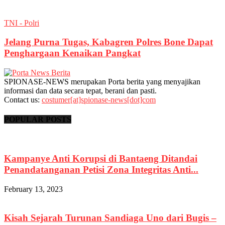
TNI - Polri
Jelang Purna Tugas, Kabagren Polres Bone Dapat
Penghargaan Kenaikan Pangkat
SPIONASE-NEWS merupakan Porta berita yang menyajikan
informasi dan data secara tepat, berani dan pasti.
Contact us:
costumer[at]spionase-news[dot]com
POPULAR POSTS
Kampanye Anti Korupsi di Bantaeng Ditandai
Penandatanganan Petisi Zona Integritas Anti...
February 13, 2023
Kisah Sejarah Turunan Sandiaga Uno dari Bugis –