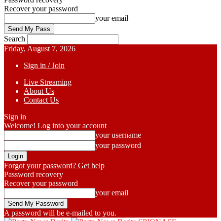
Recover your password
your email
Search
Friday, August 7, 2026
Sign in / Join
Live Streaming
About Us
Contact Us
Sign in
Welcome! Log into your account
your username
your password
Forgot your password? Get help
Password recovery
Recover your password
your email
A password will be e-mailed to you.