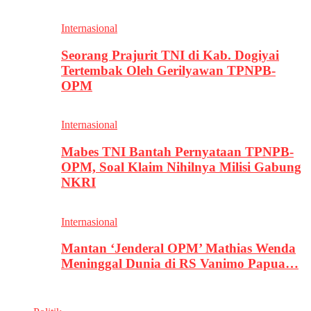
Internasional
Seorang Prajurit TNI di Kab. Dogiyai
Tertembak Oleh Gerilyawan TPNPB-
OPM
Internasional
Mabes TNI Bantah Pernyataan TPNPB-
OPM, Soal Klaim Nihilnya Milisi Gabung
NKRI
Internasional
Mantan ‘Jenderal OPM’ Mathias Wenda
Meninggal Dunia di RS Vanimo Papua…