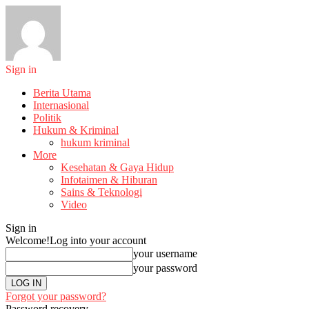
Sign in
Berita Utama
Internasional
Politik
Hukum & Kriminal
hukum kriminal
More
Kesehatan & Gaya Hidup
Infotaimen & Hiburan
Sains & Teknologi
Video
Sign in
Welcome!
Log into your account
your username
your password
Forgot your password?
Password recovery