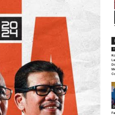
T
Ko
La
Di
Me
Co
D
Fa