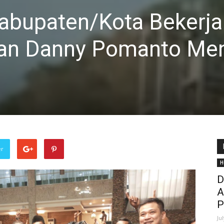
abupaten/Kota Bekerja
an Danny Pomanto Me
er
H
D
A
P
Ju