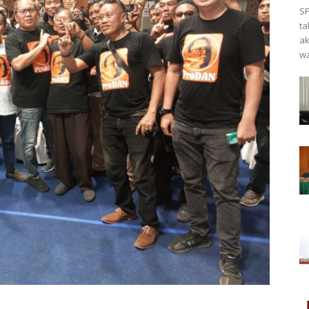
SP
ta
ak
wa