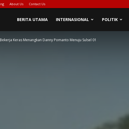
ing
About Us
Contact Us
PIONASE-
BERITA UTAMA
INTERNASIONAL
POLITIK
Bekerja Keras Menangkan Danny Pomanto Menuju Sulsel 01
EWS[DOT]COM