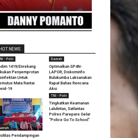
HOT NEWS
NI - Polri
Daerah
dim 1419/Enrekang
Optimalkan SP4N-
kukan Penyemprotan
LAPOR, Diskominfo
sinfektan Untuk
Bulukumba Laksanakan
mutus Mata Rantai
Rapat Bahas Rencana
vid-19
Aksi
TNI - Polri
Tingkatkan Keamanan
Lalulintas, Satlantas
Polres Parepare Gelar
“Police Go To School”
aerah
silitas Pendampingan