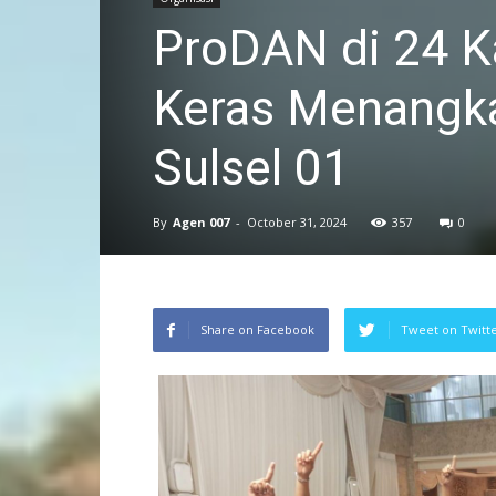
ProDAN di 24 K
Keras Menangk
Sulsel 01
By
Agen 007
-
October 31, 2024
357
0
Share on Facebook
Tweet on Twitt