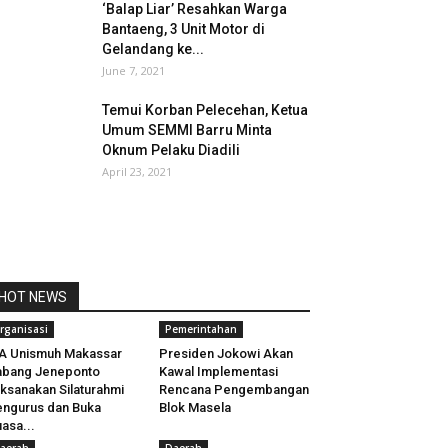
‘Balap Liar’ Resahkan Warga
Bantaeng, 3 Unit Motor di
Gelandang ke...
June 7, 2021
Temui Korban Pelecehan, Ketua
Umum SEMMI Barru Minta
Oknum Pelaku Diadili
April 23, 2021
HOT NEWS
rganisasi
Pemerintahan
A Unismuh Makassar
Presiden Jokowi Akan
abang Jeneponto
Kawal Implementasi
ksanakan Silaturahmi
Rencana Pengembangan
ngurus dan Buka
Blok Masela
asa...