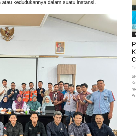
an atau kedudukannya dalam suatu instansi.
D
P
K
C
Fe
SP
Ko
me
Pr