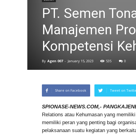
PT. Semen Ton
Manajemen Prot
Kompetensi K
By
Agen 007
-
January 15, 2023
535
0
Share on Facebook
Tweet on Twitt
SPIONASE-NEWS.COM,- PANGKAJEN
Relations atau Kehumasan yang memiliki p
memiliki peran yang penting bagi organis
pelaksanaan suatu kegiatan yang berkait