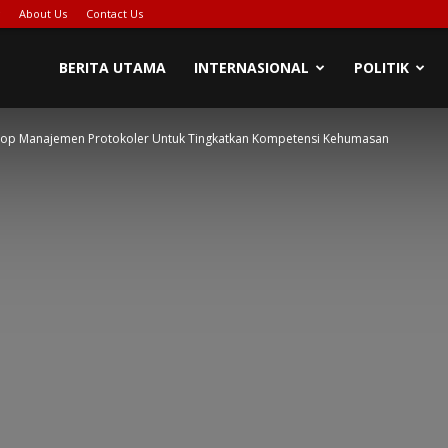
About Us
Contact Us
BERITA UTAMA
INTERNASIONAL
POLITIK
op Manajemen Protokoler Untuk Tingkatkan Kompetensi Kehumasan