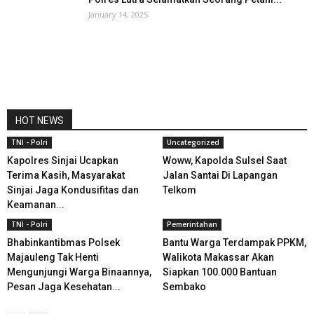
January 14, 2025
HOT NEWS
TNI - Polri
Uncategorized
Kapolres Sinjai Ucapkan
Woww, Kapolda Sulsel Saat
Terima Kasih, Masyarakat
Jalan Santai Di Lapangan
Sinjai Jaga Kondusifitas dan
Telkom
Keamanan...
TNI - Polri
Pemerintahan
Bhabinkantibmas Polsek
Bantu Warga Terdampak PPKM,
Majauleng Tak Henti
Walikota Makassar Akan
Mengunjungi Warga Binaannya,
Siapkan 100.000 Bantuan
Pesan Jaga Kesehatan...
Sembako