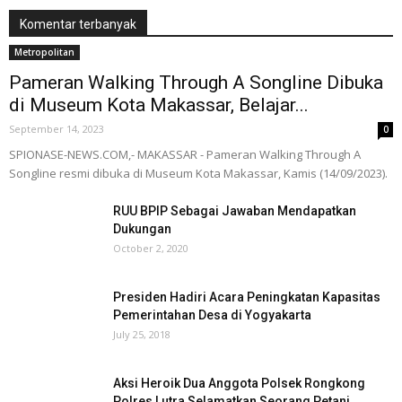
Komentar terbanyak
Metropolitan
Pameran Walking Through A Songline Dibuka
di Museum Kota Makassar, Belajar...
September 14, 2023
0
SPIONASE-NEWS.COM,- MAKASSAR - Pameran Walking Through A
Songline resmi dibuka di Museum Kota Makassar, Kamis (14/09/2023).
RUU BPIP Sebagai Jawaban Mendapatkan
Dukungan
October 2, 2020
Presiden Hadiri Acara Peningkatan Kapasitas
Pemerintahan Desa di Yogyakarta
July 25, 2018
Aksi Heroik Dua Anggota Polsek Rongkong
Polres Lutra Selamatkan Seorang Petani...