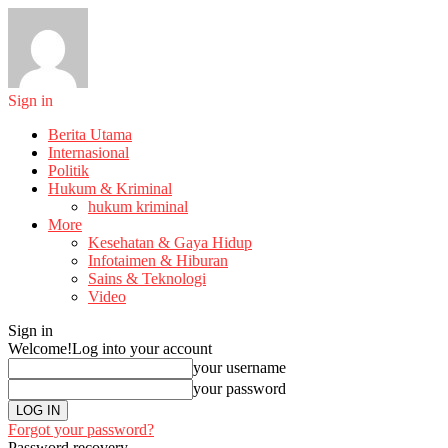
Sign in
Berita Utama
Internasional
Politik
Hukum & Kriminal
hukum kriminal
More
Kesehatan & Gaya Hidup
Infotaimen & Hiburan
Sains & Teknologi
Video
Sign in
Welcome!
Log into your account
your username
your password
Forgot your password?
Password recovery