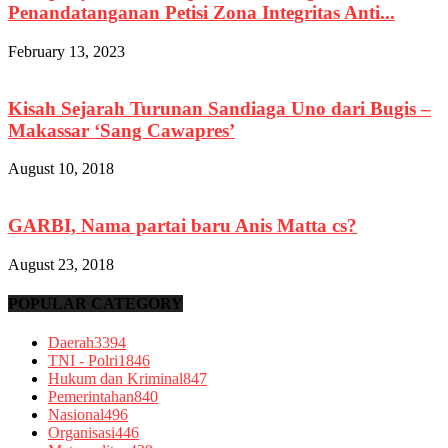
Penandatanganan Petisi Zona Integritas Anti...
February 13, 2023
Kisah Sejarah Turunan Sandiaga Uno dari Bugis –
Makassar ‘Sang Cawapres’
August 10, 2018
GARBI, Nama partai baru Anis Matta cs?
August 23, 2018
POPULAR CATEGORY
Daerah
3394
TNI - Polri
1846
Hukum dan Kriminal
847
Pemerintahan
840
Nasional
496
Organisasi
446