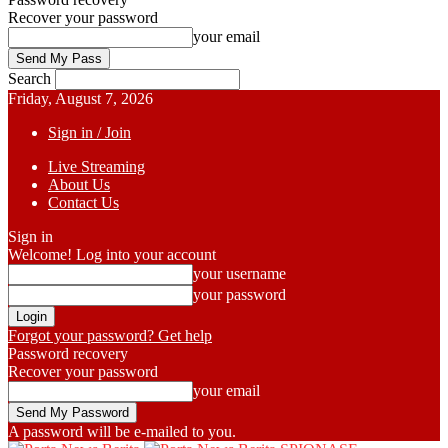
Recover your password
your email
Search
Friday, August 7, 2026
Sign in / Join
Live Streaming
About Us
Contact Us
Sign in
Welcome! Log into your account
your username
your password
Forgot your password? Get help
Password recovery
Recover your password
your email
A password will be e-mailed to you.