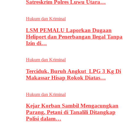
Satreskrim Polres Luwu Utara…
Hukum dan Kriminal
LSM PEMALU Laporkan Dugaan
Heliport dan Penerbangan Ilegal Tanpa
Izin di…
Hukum dan Kriminal
Terciduk, Buruh Angkut LPG 3 Kg Di
Makassar Hisap Rokok Diatas…
Hukum dan Kriminal
Kejar Korban Sambil Mengacungkan
Parang, Petani di Tanalili Ditangkap
Polisi dalam…