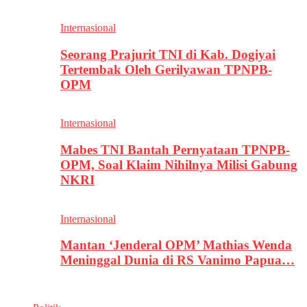
Internasional
Seorang Prajurit TNI di Kab. Dogiyai
Tertembak Oleh Gerilyawan TPNPB-
OPM
Internasional
Mabes TNI Bantah Pernyataan TPNPB-
OPM, Soal Klaim Nihilnya Milisi Gabung
NKRI
Internasional
Mantan ‘Jenderal OPM’ Mathias Wenda
Meninggal Dunia di RS Vanimo Papua…