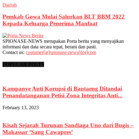
Daerah
Pemkab Gowa Mulai Salurkan BLT BBM 2022
Kepada Keluarga Penerima Manfaat
SPIONASE-NEWS merupakan Porta berita yang menyajikan
informasi dan data secara tepat, berani dan pasti.
Contact us:
costumer[at]spionase-news[dot]com
POPULAR POSTS
Kampanye Anti Korupsi di Bantaeng Ditandai
Penandatanganan Petisi Zona Integritas Anti...
February 13, 2023
Kisah Sejarah Turunan Sandiaga Uno dari Bugis –
Makassar ‘Sang Cawapres’