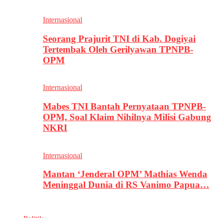
Internasional
Seorang Prajurit TNI di Kab. Dogiyai
Tertembak Oleh Gerilyawan TPNPB-
OPM
Internasional
Mabes TNI Bantah Pernyataan TPNPB-
OPM, Soal Klaim Nihilnya Milisi Gabung
NKRI
Internasional
Mantan ‘Jenderal OPM’ Mathias Wenda
Meninggal Dunia di RS Vanimo Papua…