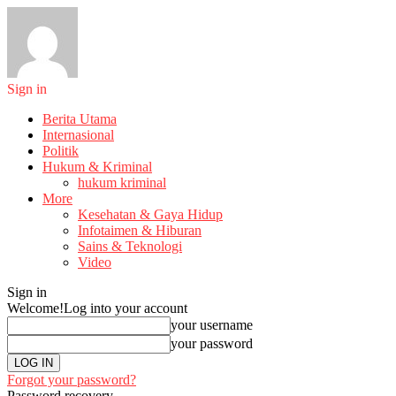
Sign in
Berita Utama
Internasional
Politik
Hukum & Kriminal
hukum kriminal
More
Kesehatan & Gaya Hidup
Infotaimen & Hiburan
Sains & Teknologi
Video
Sign in
Welcome!
Log into your account
your username
your password
Forgot your password?
Password recovery