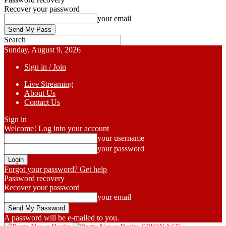
Recover your password
your email
Search
Sunday, August 9, 2026
Sign in / Join
Live Streaming
About Us
Contact Us
Sign in
Welcome! Log into your account
your username
your password
Forgot your password? Get help
Password recovery
Recover your password
your email
A password will be e-mailed to you.