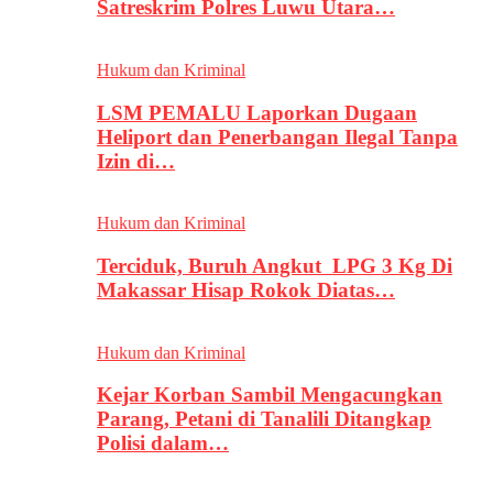
Satreskrim Polres Luwu Utara…
Hukum dan Kriminal
LSM PEMALU Laporkan Dugaan
Heliport dan Penerbangan Ilegal Tanpa
Izin di…
Hukum dan Kriminal
Terciduk, Buruh Angkut LPG 3 Kg Di
Makassar Hisap Rokok Diatas…
Hukum dan Kriminal
Kejar Korban Sambil Mengacungkan
Parang, Petani di Tanalili Ditangkap
Polisi dalam…