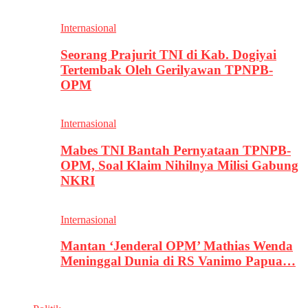
Internasional
Seorang Prajurit TNI di Kab. Dogiyai
Tertembak Oleh Gerilyawan TPNPB-
OPM
Internasional
Mabes TNI Bantah Pernyataan TPNPB-
OPM, Soal Klaim Nihilnya Milisi Gabung
NKRI
Internasional
Mantan ‘Jenderal OPM’ Mathias Wenda
Meninggal Dunia di RS Vanimo Papua…