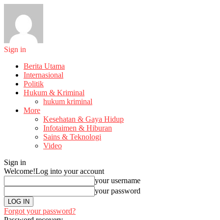
Sign in
Berita Utama
Internasional
Politik
Hukum & Kriminal
hukum kriminal
More
Kesehatan & Gaya Hidup
Infotaimen & Hiburan
Sains & Teknologi
Video
Sign in
Welcome!
Log into your account
your username
your password
Forgot your password?
Password recovery