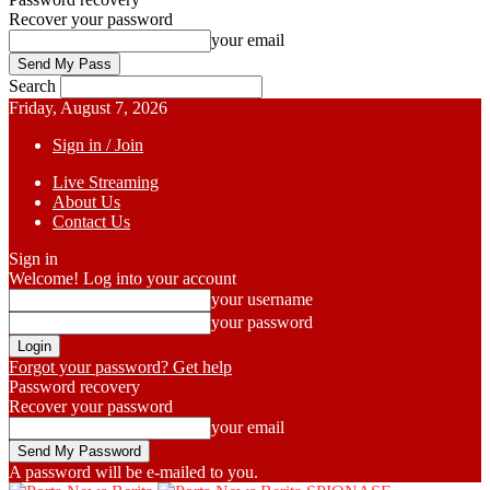
Recover your password
your email
Search
Friday, August 7, 2026
Sign in / Join
Live Streaming
About Us
Contact Us
Sign in
Welcome! Log into your account
your username
your password
Forgot your password? Get help
Password recovery
Recover your password
your email
A password will be e-mailed to you.