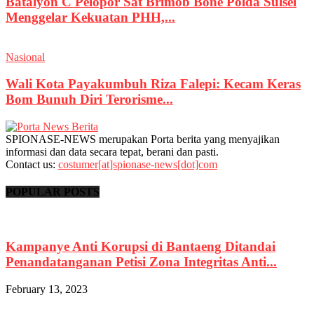
Batalyon C Pelopor Sat Brimob Bone Polda Sulsel
Menggelar Kekuatan PHH,...
Nasional
Wali Kota Payakumbuh Riza Falepi: Kecam Keras
Bom Bunuh Diri Terorisme...
SPIONASE-NEWS merupakan Porta berita yang menyajikan
informasi dan data secara tepat, berani dan pasti.
Contact us:
costumer[at]spionase-news[dot]com
POPULAR POSTS
Kampanye Anti Korupsi di Bantaeng Ditandai
Penandatanganan Petisi Zona Integritas Anti...
February 13, 2023