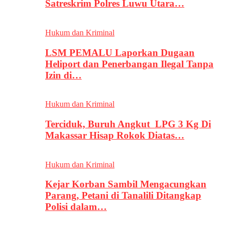
Satreskrim Polres Luwu Utara…
Hukum dan Kriminal
LSM PEMALU Laporkan Dugaan
Heliport dan Penerbangan Ilegal Tanpa
Izin di…
Hukum dan Kriminal
Terciduk, Buruh Angkut LPG 3 Kg Di
Makassar Hisap Rokok Diatas…
Hukum dan Kriminal
Kejar Korban Sambil Mengacungkan
Parang, Petani di Tanalili Ditangkap
Polisi dalam…