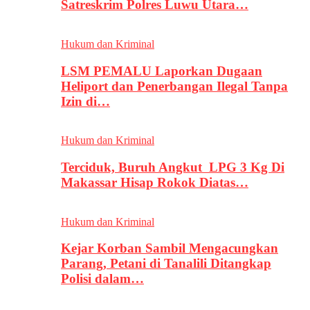
Satreskrim Polres Luwu Utara…
Hukum dan Kriminal
LSM PEMALU Laporkan Dugaan
Heliport dan Penerbangan Ilegal Tanpa
Izin di…
Hukum dan Kriminal
Terciduk, Buruh Angkut LPG 3 Kg Di
Makassar Hisap Rokok Diatas…
Hukum dan Kriminal
Kejar Korban Sambil Mengacungkan
Parang, Petani di Tanalili Ditangkap
Polisi dalam…