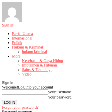
Sign in
Berita Utama
Internasional
Politik
Hukum & Kriminal
hukum kriminal
More
Kesehatan & Gaya Hidup
Infotaimen & Hiburan
Sains & Teknologi
Video
Sign in
Welcome!
Log into your account
your username
your password
Forgot your password?
Password recovery