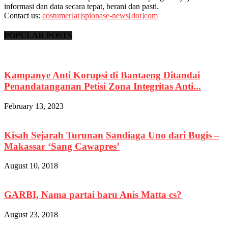
informasi dan data secara tepat, berani dan pasti.
Contact us:
costumer[at]spionase-news[dot]com
POPULAR POSTS
Kampanye Anti Korupsi di Bantaeng Ditandai
Penandatanganan Petisi Zona Integritas Anti...
February 13, 2023
Kisah Sejarah Turunan Sandiaga Uno dari Bugis –
Makassar ‘Sang Cawapres’
August 10, 2018
GARBI, Nama partai baru Anis Matta cs?
August 23, 2018