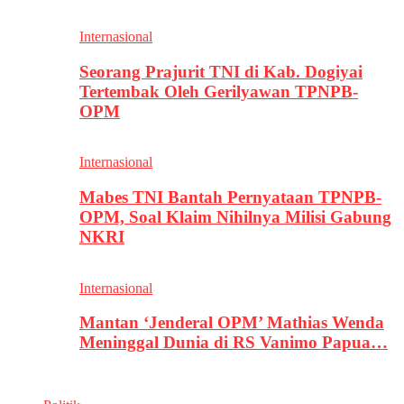
Internasional
Seorang Prajurit TNI di Kab. Dogiyai
Tertembak Oleh Gerilyawan TPNPB-
OPM
Internasional
Mabes TNI Bantah Pernyataan TPNPB-
OPM, Soal Klaim Nihilnya Milisi Gabung
NKRI
Internasional
Mantan ‘Jenderal OPM’ Mathias Wenda
Meninggal Dunia di RS Vanimo Papua…