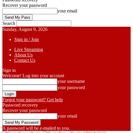
Recover your password
your email
Search
Sunday, August 9, 2026
Sign in / Join
Live Streaming
About Us
Contact Us
Sign in
Welcome! Log into your account
your username
your password
Forgot your password? Get help
Password recovery
Recover your password
your email
A password will be e-mailed to you.