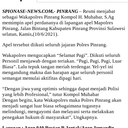
SPIONASE-NEWS.COM,- PINRANG
– Resmi menjabat
sebagai Wakapolres Pinrang Kompol H. Muhabar, S.Ag
memimpin apel perdananya di lapangan apel Mapolres
Pinrang, Jalan Bintang Kabupaten Pinrang Provinsi Sulawesi
selatan, Kamis,(10/6/2021).
Apel tersebut diikuti seluruh jajaran Polres Pinrang.
Wakapolres mengucapkan “Selamat Pagi”. Diikuti seluruh
Personil menjawab dengan teriakan. “Pagi, Pagi, Pagi, Luar
Biasa”. Lalu tepuk tangan meriah terdengar. Yel-yel ini
mengandung makna dan harapan agar seluruh personil
semangat memulai aktifitas dipagi hari.
“Dengan jiwa yang optimis sehingga dapat menjadi Polisi
yang lebih Profesional,” tutur Kompol Muhabar
Dengan begitu, kata Wakapolres maka Polres Pinrang akan
menjadi sangat luar biasa sebagaimana tugasnya
melindungi, mengayomi dan melayani serta melakukan
penegakan hukum di masyarakat”, Ungkapnya.
Laporan : Agen 040 Rustan R Jentak/Agen Jumardin