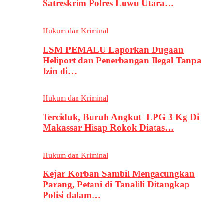
Satreskrim Polres Luwu Utara…
Hukum dan Kriminal
LSM PEMALU Laporkan Dugaan
Heliport dan Penerbangan Ilegal Tanpa
Izin di…
Hukum dan Kriminal
Terciduk, Buruh Angkut LPG 3 Kg Di
Makassar Hisap Rokok Diatas…
Hukum dan Kriminal
Kejar Korban Sambil Mengacungkan
Parang, Petani di Tanalili Ditangkap
Polisi dalam…