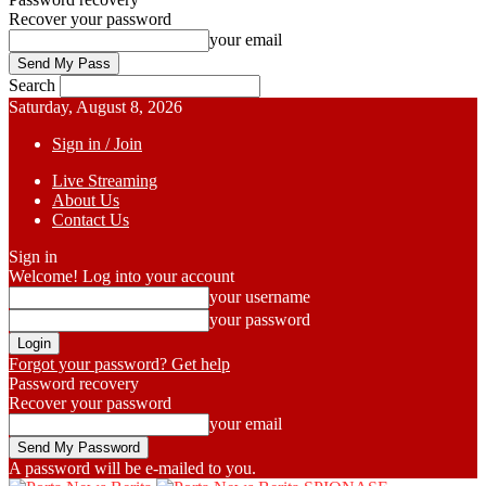
Recover your password
your email
Search
Saturday, August 8, 2026
Sign in / Join
Live Streaming
About Us
Contact Us
Sign in
Welcome! Log into your account
your username
your password
Forgot your password? Get help
Password recovery
Recover your password
your email
A password will be e-mailed to you.