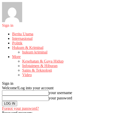
Sign in
Berita Utama
Internasional
Politik
Hukum & Kriminal
hukum kriminal
More
Kesehatan & Gaya Hidup
Infotaimen & Hiburan
Sains & Teknologi
Video
Sign in
Welcome!
Log into your account
your username
your password
Forgot your password?
Password recovery