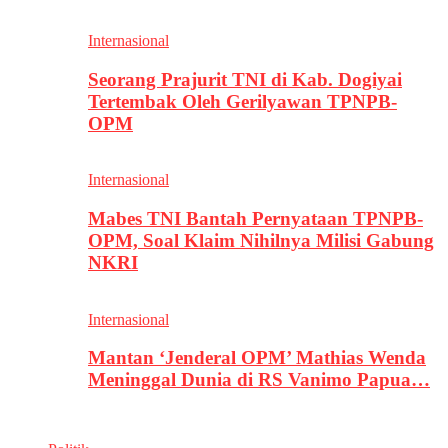
Internasional
Seorang Prajurit TNI di Kab. Dogiyai
Tertembak Oleh Gerilyawan TPNPB-
OPM
Internasional
Mabes TNI Bantah Pernyataan TPNPB-
OPM, Soal Klaim Nihilnya Milisi Gabung
NKRI
Internasional
Mantan ‘Jenderal OPM’ Mathias Wenda
Meninggal Dunia di RS Vanimo Papua…