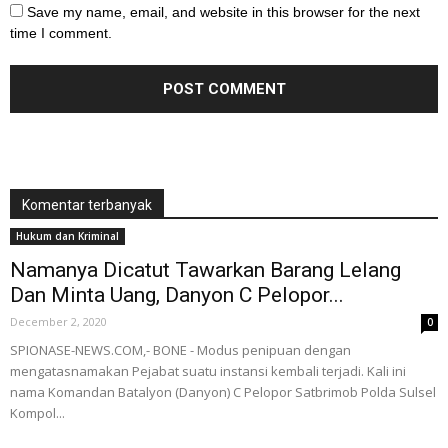
Save my name, email, and website in this browser for the next
time I comment.
Komentar terbanyak
Hukum dan Kriminal
Namanya Dicatut Tawarkan Barang Lelang
Dan Minta Uang, Danyon C Pelopor...
December 2, 2020
0
SPIONASE-NEWS.COM,- BONE - Modus penipuan dengan
mengatasnamakan Pejabat suatu instansi kembali terjadi. Kali ini
nama Komandan Batalyon (Danyon) C Pelopor Satbrimob Polda Sulsel
Kompol...