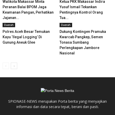
Walikota Makassar Minta
Ketua PKK Makassar Indira
Peranan Balai BPOM Jaga
Yusuf Ismail Tekankan
Keamanan Pangan, Perhatikan
Pentingnya Kontrol Orang
Jajanan...
Tua...
Daerah
Daerah
Polres Aceh Besar Temukan
Dukung Kontingen Pramuka
Kayu ‘Ilegal Logging’ Di
Kwarcab Pangkep, Semen
Gunung Aneuk Glee
Tonasa Sumbang
Perlengkapan Jambore
Nasional
SPIONASE-NEWS merupakan Porta berita yang menyajikan
informasi dan data secara tepat, berani dan pasti.