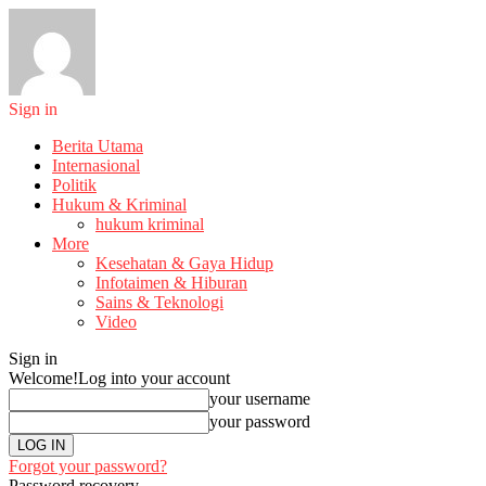
Sign in
Berita Utama
Internasional
Politik
Hukum & Kriminal
hukum kriminal
More
Kesehatan & Gaya Hidup
Infotaimen & Hiburan
Sains & Teknologi
Video
Sign in
Welcome!
Log into your account
your username
your password
Forgot your password?
Password recovery