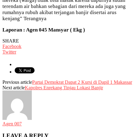
mereka (warga) tidak bisa masak karena dapurnya sudah
terendam air bahkan sebagian dari mereka ada juga yang
rumahnya rubuh akibat terjangan banjir disertai arus
kenjang” Terangnya
Laporan : Agen 045 Mansyar ( Ekg )
SHARE
Facebook
Twitter
Previous article
Partai Demokrat Dapat 2 Kursi di Dapil 1 Makassar
Next article
Kapolres Enrekang Tinjau Lokasi Banjir
Agen 007
LEAVE A REPLY