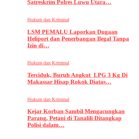
Satreskrim Polres Luwu Utara…
Hukum dan Kriminal
LSM PEMALU Laporkan Dugaan
Heliport dan Penerbangan Ilegal Tanpa
Izin di…
Hukum dan Kriminal
Terciduk, Buruh Angkut LPG 3 Kg Di
Makassar Hisap Rokok Diatas…
Hukum dan Kriminal
Kejar Korban Sambil Mengacungkan
Parang, Petani di Tanalili Ditangkap
Polisi dalam…