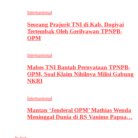
Internasional
Seorang Prajurit TNI di Kab. Dogiyai
Tertembak Oleh Gerilyawan TPNPB-
OPM
Internasional
Mabes TNI Bantah Pernyataan TPNPB-
OPM, Soal Klaim Nihilnya Milisi Gabung
NKRI
Internasional
Mantan ‘Jenderal OPM’ Mathias Wenda
Meninggal Dunia di RS Vanimo Papua…