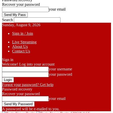
Recover your password
your email
Search
Sunday, August 9, 2026
Sign in / Join
Live Streaming
About Us
Contact Us
Sign in
Welcome! Log into your account
your username
your password
Forgot your password? Get help
Password recovery
Recover your password
your email
A password will be e-mailed to you.