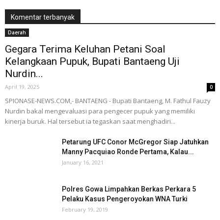
Komentar terbanyak
Daerah
Gegara Terima Keluhan Petani Soal
Kelangkaan Pupuk, Bupati Bantaeng Uji
Nurdin...
April 19, 2025
0
SPIONASE-NEWS.COM,- BANTAENG - Bupati Bantaeng, M. Fathul Fauzy
Nurdin bakal mengevaluasi para pengecer pupuk yang memiliki
kinerja buruk. Hal tersebut ia tegaskan saat menghadiri...
Petarung UFC Conor McGregor Siap Jatuhkan
Manny Pacquiao Ronde Pertama, Kalau...
January 16, 2021
Polres Gowa Limpahkan Berkas Perkara 5
Pelaku Kasus Pengeroyokan WNA Turki
February 19, 2019