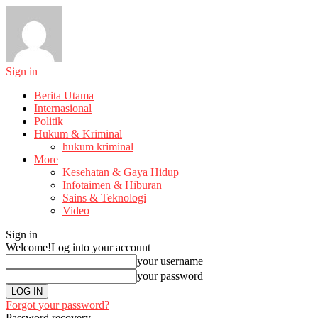
Sign in
Berita Utama
Internasional
Politik
Hukum & Kriminal
hukum kriminal
More
Kesehatan & Gaya Hidup
Infotaimen & Hiburan
Sains & Teknologi
Video
Sign in
Welcome!
Log into your account
your username
your password
Forgot your password?
Password recovery