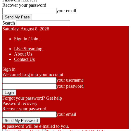
Recover your password
your email
Search
Saturday, August 8, 2026
Sign in / Join
Live Streaming
About Us
Contact Us
Sign in
Welcome! Log into your account
your username
your password
Forgot your password? Get help
Password recovery
Recover your password
your email
A password will be e-mailed to you.