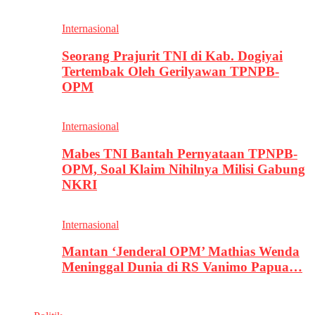
Internasional
Seorang Prajurit TNI di Kab. Dogiyai
Tertembak Oleh Gerilyawan TPNPB-
OPM
Internasional
Mabes TNI Bantah Pernyataan TPNPB-
OPM, Soal Klaim Nihilnya Milisi Gabung
NKRI
Internasional
Mantan ‘Jenderal OPM’ Mathias Wenda
Meninggal Dunia di RS Vanimo Papua…