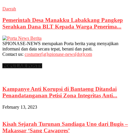
Daerah
Pemerintah Desa Manakku Labakkang Pangkep
Serahkan Dana BLT Kepada Warga Penerima...
SPIONASE-NEWS merupakan Porta berita yang menyajikan
informasi dan data secara tepat, berani dan pasti.
Contact us:
costumer[at]spionase-news[dot]com
POPULAR POSTS
Kampanye Anti Korupsi di Bantaeng Ditandai
Penandatanganan Petisi Zona Integritas Anti...
February 13, 2023
Kisah Sejarah Turunan Sandiaga Uno dari Bugis –
Makassar ‘Sang Cawapres’