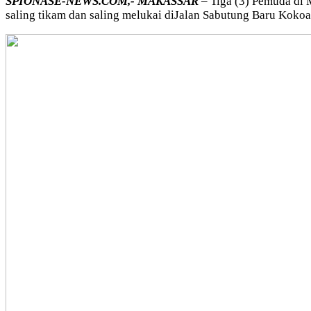
SPIONASE-NEWS.COM,- MAKASSAR
– Tiga (3) Pemuda di 
saling tikam dan saling melukai diJalan Sabutung Baru Kok