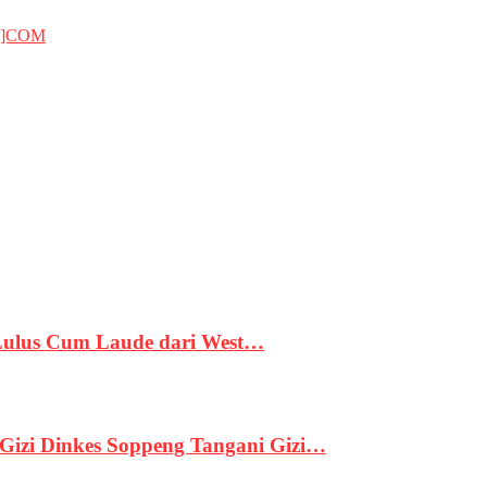
T]COM
 Lulus Cum Laude dari West…
izi Dinkes Soppeng Tangani Gizi…