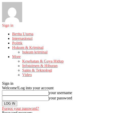
Sign in
Berita Utama
Internasional
Politik
Hukum & Kriminal
hukum kriminal
More
Kesehatan & Gaya Hidup
Infotaimen & Hiburan
Sains & Teknologi
Video
Sign in
Welcome!
Log into your account
your username
your password
Forgot your password?
Password recovery