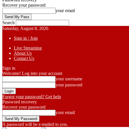
Recover your password
your email
Search
Saturday, August 8, 2026
Sign in / Join
Live Streaming
About Us
Contact Us
Sign in
Welcome! Log into your account
your username
your password
Forgot your password? Get help
Password recovery
Recover your password
your email
A password will be e-mailed to you.