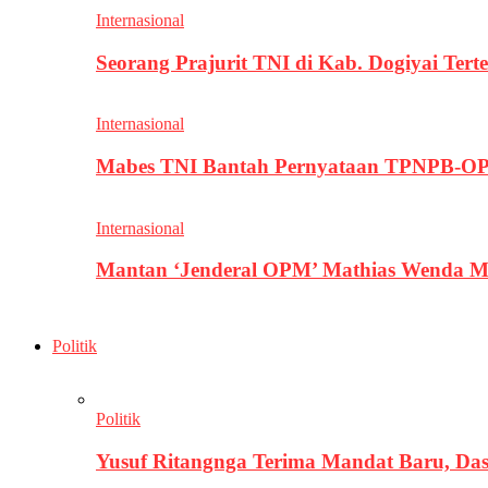
Internasional
Seorang Prajurit TNI di Kab. Dogiyai T
Internasional
Mabes TNI Bantah Pernyataan TPNPB-OPM
Internasional
Mantan ‘Jenderal OPM’ Mathias Wenda M
Politik
Politik
Yusuf Ritangnga Terima Mandat Baru, D