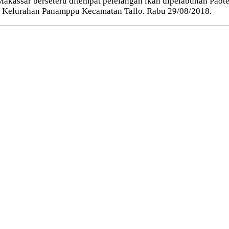
Makassar berseteru ditempat pelelangan ikan dipelabuhan Paote
oa Kelurahan Panamppu Kecamatan Tallo. Rabu 29/08/2018.