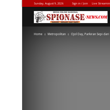
Sunday, August 9, 2026
Sign in / Join
Live Streami
S
Home
Metropolitan
Ojol Day, Parkiran Sepi dar
N