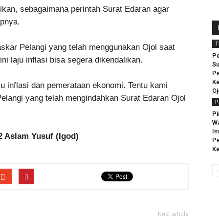
kan, sebagaimana perintah Surat Edaran agar
apnya.
T
askar Pelangi yang telah menggunakan Ojol saat
Pe
ni laju inflasi bisa segera dikendalikan.
S
Pe
Ke
aju inflasi dan pemerataan ekonomi. Tentu kami
Oj
elangi yang telah mengindahkan Surat Edaran Ojol
P
Pi
Wa
In
 Aslam Yusuf (Igod)
P
Ke
Next article