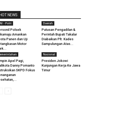
HOT NEWS
NI - Polri
Daerah
rsonil Polsek
Putusan Pengadilan &
ukamaju Amankan
Perintah Bupati Takalar
sta Panen dan Uji
Diabaikan Plt. Kades
tangkasan Motor
Sampulungan Atas...
ek...
emerintahan
Nasional
mpin Apel Pagi,
Presiden Jokowi
likota Danny Pomanto
Kunjungan Kerja Ke Jawa
struksikan SKPD Fokus
Timur
enanganan
sehatan,...