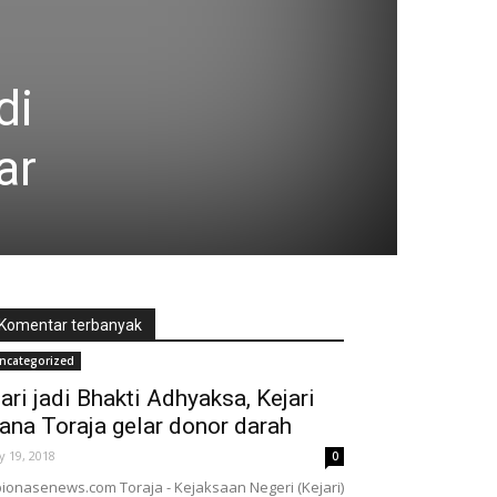
di
ar
Komentar terbanyak
ncategorized
ari jadi Bhakti Adhyaksa, Kejari
ana Toraja gelar donor darah
ly 19, 2018
0
ionasenews.com Toraja - Kejaksaan Negeri (Kejari)