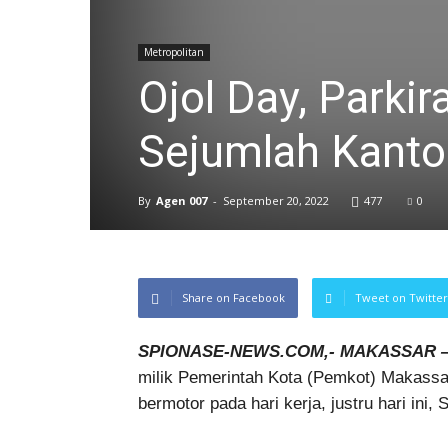
Metropolitan
Ojol Day, Parkir
Sejumlah Kanto
By
Agen 007
-
September 20, 2022
477
0
Share on Facebook
Tweet on Twitter
SPIONASE-NEWS.COM,- MAKASSAR 
milik Pemerintah Kota (Pemkot) Makassar
bermotor pada hari kerja, justru hari ini