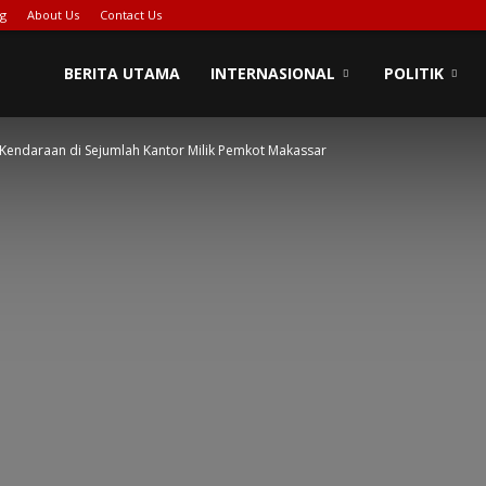
ng
About Us
Contact Us
PIONASE-
BERITA UTAMA
INTERNASIONAL
POLITIK
i Kendaraan di Sejumlah Kantor Milik Pemkot Makassar
EWS[DOT]COM