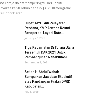
na Toraja dalam memperingati Hari Bhakti
hyaksa ke 58 Tahun pada 22 Juli 2018 menggelar
si Donor Darah...
Bupati MYL Ikuti Pelayaran
Perdana, KMP Arwana Resmi
Beroperasi Layani Rute...
January 27, 2023
Tiga Kecamatan Di Toraja Utara
Tersentuh DAK 2021 Untuk
Pembangunan Rehabilitasi...
September 8, 2021
Sekda H.Abdul Wahab
Sampaikan Jawaban Eksekutif
atas Pandangan Fraksi DPRD
Kabupaten...
July 8, 2025