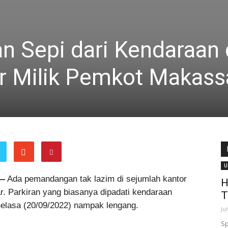
an Sepi dari Kendaraan 
r Milik Pemkot Makass
U
—
Ada pemandangan tak lazim di sejumlah kantor
H
. Parkiran yang biasanya dipadati kendaraan
T
, Selasa (20/09/2022) nampak lengang.
Ju
Sp