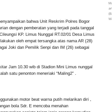
Ma
an
(B
Wa
menyampaikan bahwa Unit Reskrim Polres Bogor
rian dengan pemberatan yang terjadi pada tanggal
 Cileungsi KP. Limus Nunggal RT.02/01 Desa Limus
ilakukan oleh empat tersangka atas nama AR (28)
gai Joki dan Pemilik Senpi dan IM (26) sebagai
itar Jam 10.30 wib di Stadion Mini Limus nunggal
alah satu penonton meneriaki “Maling2” .
gunakan motor beat warna putih melarikan diri ,
pangan bola Sdr. E mencoba menahan