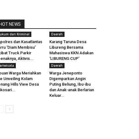
HOT NEWS
ukum dan Kriminal
Daerah
polres dan Kasatlantas
Karang Taruna Desa
rru ‘Diam Membisu’
Libureng Bersama
ibat Truck Parkir
Mahasiswa KKN Adakan
enaknya, Aktivis...
‘LIBURENG CUP’
ariwisata
Daerah
buan Warga Meriahkan
Warga Jeneponto
e Unveiling Kolam
Digemparkan Angin
nang Hills View Desa
Puting Beliung, Ibu-ibu
kosari...
dan Anak-anak Berlarian
Keluar...