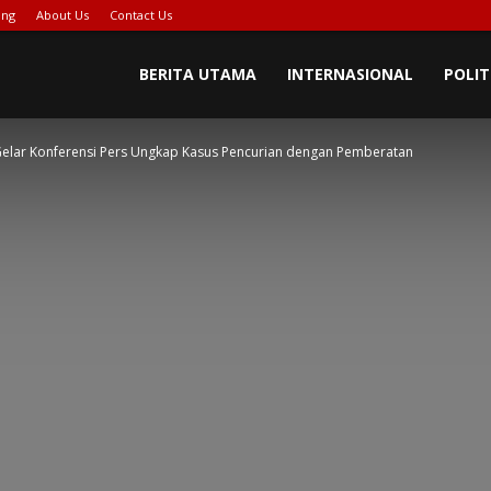
ing
About Us
Contact Us
PIONASE-
BERITA UTAMA
INTERNASIONAL
POLIT
Gelar Konferensi Pers Ungkap Kasus Pencurian dengan Pemberatan
EWS[DOT]COM