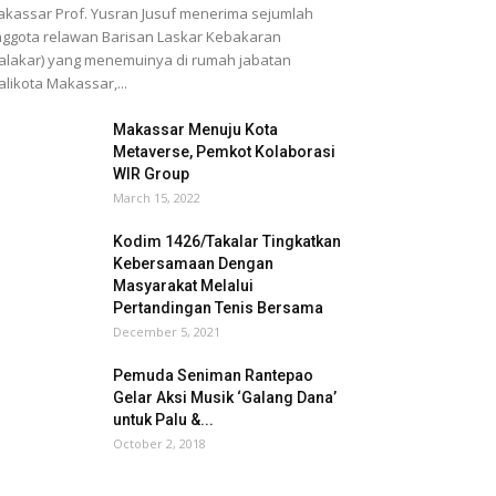
kassar Prof. Yusran Jusuf menerima sejumlah
ggota relawan Barisan Laskar Kebakaran
alakar) yang menemuinya di rumah jabatan
likota Makassar,...
Makassar Menuju Kota
Metaverse, Pemkot Kolaborasi
WIR Group
March 15, 2022
Kodim 1426/Takalar Tingkatkan
Kebersamaan Dengan
Masyarakat Melalui
Pertandingan Tenis Bersama
December 5, 2021
Pemuda Seniman Rantepao
Gelar Aksi Musik ‘Galang Dana’
untuk Palu &...
October 2, 2018