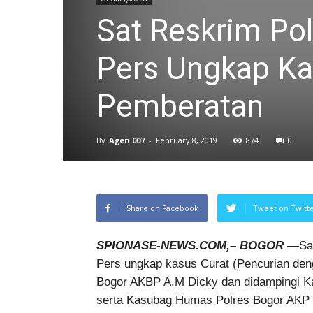
Sat Reskrim Pol
Pers Ungkap Ka
Pemberatan
By
Agen 007
-
February 8, 2019
874
0
Share on Facebook
Tweet on Twitt
SPIONASE-NEWS.COM,– BOGOR —
Sa
Pers ungkap kasus Curat (Pencurian den
Bogor AKBP A.M Dicky dan didampingi 
serta Kasubag Humas Polres Bogor AKP 