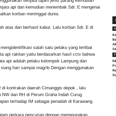
nggunakan senjata tajam jenis parang kemudian
enjata api dan kemudian menembak Sdr. E mengenai
atkan korban meninggal dunia.
 atas dan berhasil kabur. Lalu korban Sdr. E di
H
Ka
Ba
Ak
mengidentifikasi salah satu pelaku yang terlibat
Se
a api rakitan yaitu berdasarkan hasil cctv bahwa
P
ata api adalah pelaku kelompok Lampung dan
Ri
Pr
 siang hari sampai magrib Dengan menggunakan
Re
Su
di kontrakan daerah Cimanggis depok , lalu
u NW dan RH di Perum Graha Indah Curug
apan terhadap IM sebagai penadah di Karawang.
dalam perkara pencurian dengan menggunakan