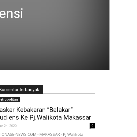
ensi
Komentar terbanyak
etropolitan
askar Kebakaran “Balakar”
udiens Ke Pj.Walikota Makassar
ne 24, 2020
0
IONASE-NEWS.COM,- MAKASSAR - Pj Walikota