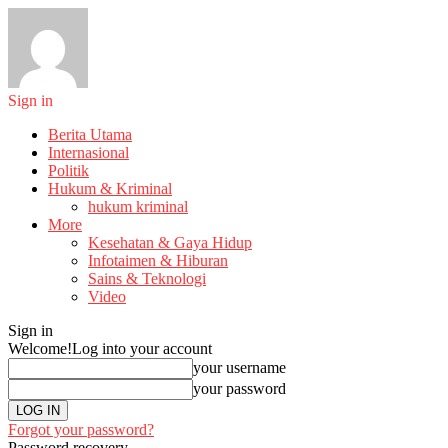
Sign in
Berita Utama
Internasional
Politik
Hukum & Kriminal
hukum kriminal
More
Kesehatan & Gaya Hidup
Infotaimen & Hiburan
Sains & Teknologi
Video
Sign in
Welcome!
Log into your account
your username
your password
Forgot your password?
Password recovery