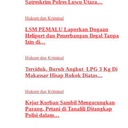
Satreskrim Polres Luwu Utara…
Hukum dan Kriminal
LSM PEMALU Laporkan Dugaan
Heliport dan Penerbangan Ilegal Tanpa
Izin di…
Hukum dan Kriminal
Terciduk, Buruh Angkut LPG 3 Kg Di
Makassar Hisap Rokok Diatas…
Hukum dan Kriminal
Kejar Korban Sambil Mengacungkan
Parang, Petani di Tanalili Ditangkap
Polisi dalam…