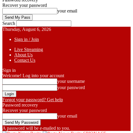
Recover your password
your email
Search
Thursday, August 6, 2026
Sign in / Join
Live Streaming
About Us
Contact Us
Sign in
Welcome! Log into your account
your username
your password
Forgot your password? Get help
Password recovery
Recover your password
your email
A password will be e-mailed to you.