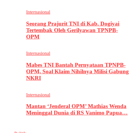
Internasional
Seorang Prajurit TNI di Kab. Dogiyai
Tertembak Oleh Gerilyawan TPNPB-
OPM
Internasional
Mabes TNI Bantah Pernyataan TPNPB-
OPM, Soal Klaim Nihilnya Milisi Gabung
NKRI
Internasional
Mantan ‘Jenderal OPM’ Mathias Wenda
Meninggal Dunia di RS Vanimo Papua…