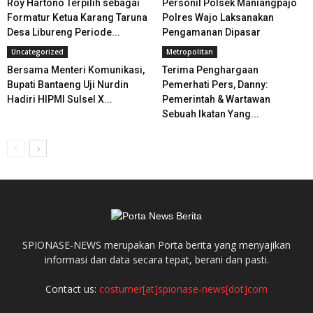
Roy Hartono Terpilih sebagai
Personil Polsek Maniangpajo
Formatur Ketua Karang Taruna
Polres Wajo Laksanakan
Desa Libureng Periode...
Pengamanan Dipasar
Uncategorized
Metropolitan
Bersama Menteri Komunikasi,
Terima Penghargaan
Bupati Bantaeng Uji Nurdin
Pemerhati Pers, Danny:
Hadiri HIPMI Sulsel X...
Pemerintah & Wartawan
Sebuah Ikatan Yang...
SPIONASE-NEWS merupakan Porta berita yang menyajikan
informasi dan data secara tepat, berani dan pasti.
Contact us:
costumer[at]spionase-news[dot]com