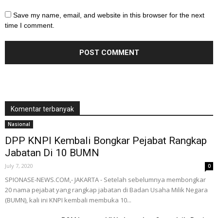
Save my name, email, and website in this browser for the next
time I comment.
Komentar terbanyak
Nasional
DPP KNPI Kembali Bongkar Pejabat Rangkap
Jabatan Di 10 BUMN
July 7, 2020
0
SPIONASE-NEWS.COM,- JAKARTA - Setelah sebelumnya membongkar
20 nama pejabat yang rangkap jabatan di Badan Usaha Milik Negara
(BUMN), kali ini KNPI kembali membuka 10...