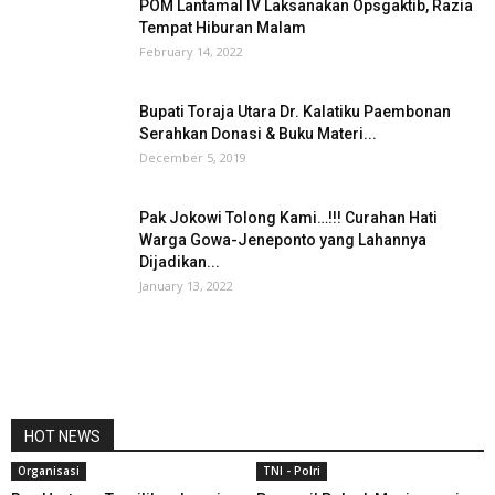
POM Lantamal IV Laksanakan Opsgaktib, Razia
Tempat Hiburan Malam
February 14, 2022
Bupati Toraja Utara Dr. Kalatiku Paembonan
Serahkan Donasi & Buku Materi...
December 5, 2019
Pak Jokowi Tolong Kami…!!! Curahan Hati
Warga Gowa-Jeneponto yang Lahannya
Dijadikan...
January 13, 2022
HOT NEWS
Organisasi
TNI - Polri