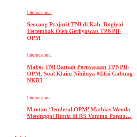
Internasional
Seorang Prajurit TNI di Kab. Dogiyai
Tertembak Oleh Gerilyawan TPNPB-
OPM
Internasional
Mabes TNI Bantah Pernyataan TPNPB-
OPM, Soal Klaim Nihilnya Milisi Gabung
NKRI
Internasional
Mantan ‘Jenderal OPM’ Mathias Wenda
Meninggal Dunia di RS Vanimo Papua…