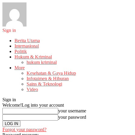
Sign in
Berita Utama
Internasional
Politik
Hukum & Kriminal
hukum kriminal
More
Kesehatan & Gaya Hidup
Infotaimen & Hiburan
Sains & Teknologi
Video
Sign in
Welcome!
Log into your account
your username
your password
Forgot your password?
Password recovery