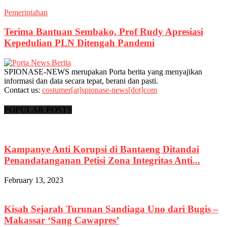
Pemerintahan
Terima Bantuan Sembako, Prof Rudy Apresiasi
Kepedulian PLN Ditengah Pandemi
SPIONASE-NEWS merupakan Porta berita yang menyajikan
informasi dan data secara tepat, berani dan pasti.
Contact us:
costumer[at]spionase-news[dot]com
POPULAR POSTS
Kampanye Anti Korupsi di Bantaeng Ditandai
Penandatanganan Petisi Zona Integritas Anti...
February 13, 2023
Kisah Sejarah Turunan Sandiaga Uno dari Bugis –
Makassar ‘Sang Cawapres’