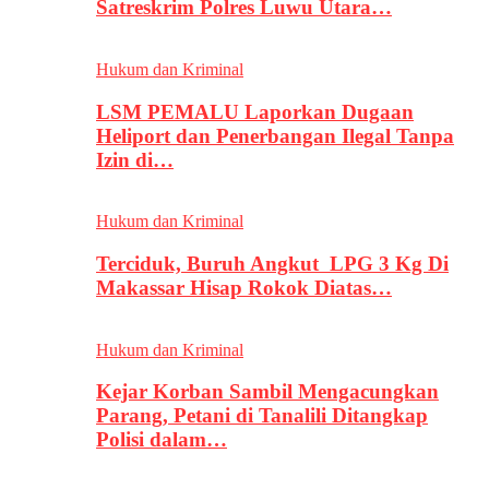
Satreskrim Polres Luwu Utara…
Hukum dan Kriminal
LSM PEMALU Laporkan Dugaan
Heliport dan Penerbangan Ilegal Tanpa
Izin di…
Hukum dan Kriminal
Terciduk, Buruh Angkut LPG 3 Kg Di
Makassar Hisap Rokok Diatas…
Hukum dan Kriminal
Kejar Korban Sambil Mengacungkan
Parang, Petani di Tanalili Ditangkap
Polisi dalam…