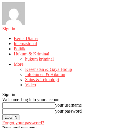
Sign in
Berita Utama
Internasional
Politik
Hukum & Kriminal
hukum kriminal
More
Kesehatan & Gaya Hidup
Infotaimen & Hiburan
Sains & Teknologi
Video
Sign in
Welcome!
Log into your account
your username
your password
Forgot your password?
Password recovery