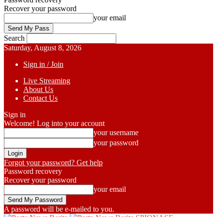
Recover your password
your email
Search
Saturday, August 8, 2026
Sign in / Join
Live Streaming
About Us
Contact Us
Sign in
Welcome! Log into your account
your username
your password
Forgot your password? Get help
Password recovery
Recover your password
your email
A password will be e-mailed to you.