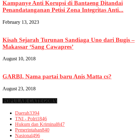
Kampanye Anti Korupsi di Bantaeng Ditandai
Penandatanganan Petisi Zona Integritas Anti...
February 13, 2023
Kisah Sejarah Turunan Sandiaga Uno dari Bugis –
Makassar ‘Sang Cawapres’
August 10, 2018
GARBI, Nama partai baru Anis Matta cs?
August 23, 2018
POPULAR CATEGORY
Daerah
3394
TNI - Polri
1846
Hukum dan Kriminal
847
Pemerintahan
840
Nasional
496