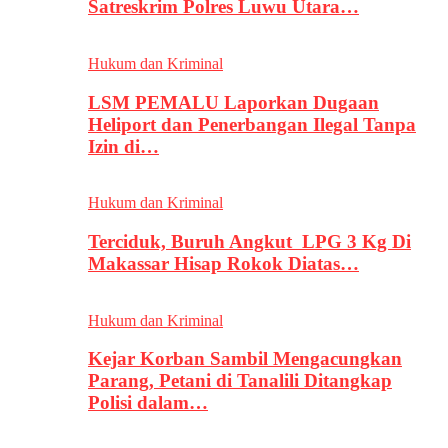
Satreskrim Polres Luwu Utara…
Hukum dan Kriminal
LSM PEMALU Laporkan Dugaan
Heliport dan Penerbangan Ilegal Tanpa
Izin di…
Hukum dan Kriminal
Terciduk, Buruh Angkut LPG 3 Kg Di
Makassar Hisap Rokok Diatas…
Hukum dan Kriminal
Kejar Korban Sambil Mengacungkan
Parang, Petani di Tanalili Ditangkap
Polisi dalam…