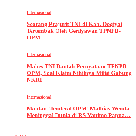
Internasional
Seorang Prajurit TNI di Kab. Dogiyai
Tertembak Oleh Gerilyawan TPNPB-
OPM
Internasional
Mabes TNI Bantah Pernyataan TPNPB-
OPM, Soal Klaim Nihilnya Milisi Gabung
NKRI
Internasional
Mantan ‘Jenderal OPM’ Mathias Wenda
Meninggal Dunia di RS Vanimo Papua…