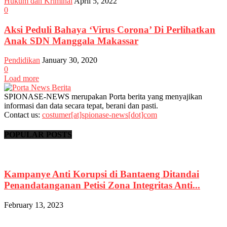
Hukum dan Kriminal
April 5, 2022
0
Aksi Peduli Bahaya ‘Virus Corona’ Di Perlihatkan
Anak SDN Manggala Makassar
Pendidikan
January 30, 2020
0
Load more
SPIONASE-NEWS merupakan Porta berita yang menyajikan
informasi dan data secara tepat, berani dan pasti.
Contact us:
costumer[at]spionase-news[dot]com
POPULAR POSTS
Kampanye Anti Korupsi di Bantaeng Ditandai
Penandatanganan Petisi Zona Integritas Anti...
February 13, 2023