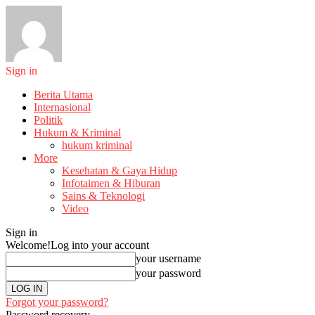
Sign in
Berita Utama
Internasional
Politik
Hukum & Kriminal
hukum kriminal
More
Kesehatan & Gaya Hidup
Infotaimen & Hiburan
Sains & Teknologi
Video
Sign in
Welcome!
Log into your account
your username
your password
Forgot your password?
Password recovery