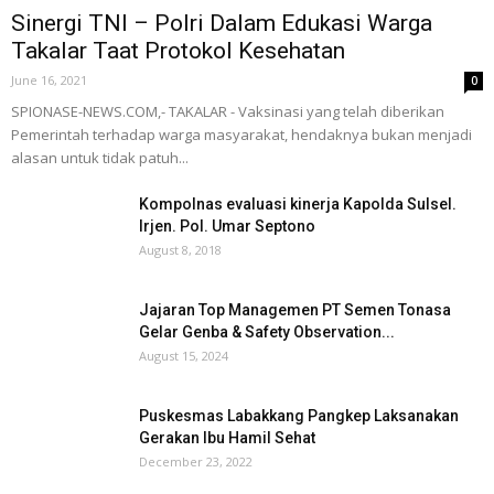
Sinergi TNI – Polri Dalam Edukasi Warga
Takalar Taat Protokol Kesehatan
June 16, 2021
0
SPIONASE-NEWS.COM,- TAKALAR - Vaksinasi yang telah diberikan
Pemerintah terhadap warga masyarakat, hendaknya bukan menjadi
alasan untuk tidak patuh...
Kompolnas evaluasi kinerja Kapolda Sulsel.
Irjen. Pol. Umar Septono
August 8, 2018
Jajaran Top Managemen PT Semen Tonasa
Gelar Genba & Safety Observation...
August 15, 2024
Puskesmas Labakkang Pangkep Laksanakan
Gerakan Ibu Hamil Sehat
December 23, 2022