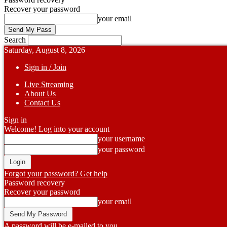
Recover your password
your email
Search
Saturday, August 8, 2026
Sign in / Join
Live Streaming
About Us
Contact Us
Sign in
Welcome! Log into your account
your username
your password
Forgot your password? Get help
Password recovery
Recover your password
your email
A password will be e-mailed to you.