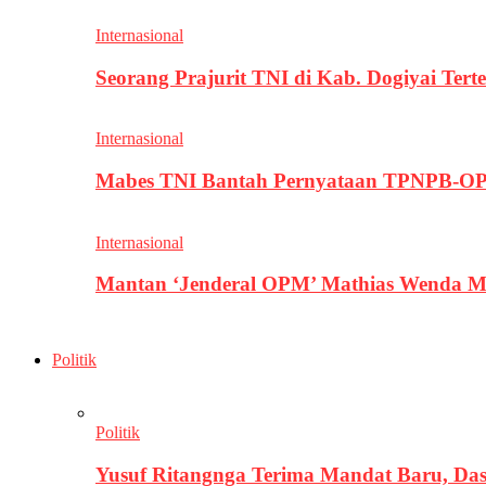
Internasional
Seorang Prajurit TNI di Kab. Dogiyai T
Internasional
Mabes TNI Bantah Pernyataan TPNPB-OPM
Internasional
Mantan ‘Jenderal OPM’ Mathias Wenda M
Politik
Politik
Yusuf Ritangnga Terima Mandat Baru, D