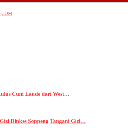
T]COM
 Lulus Cum Laude dari West…
izi Dinkes Soppeng Tangani Gizi…