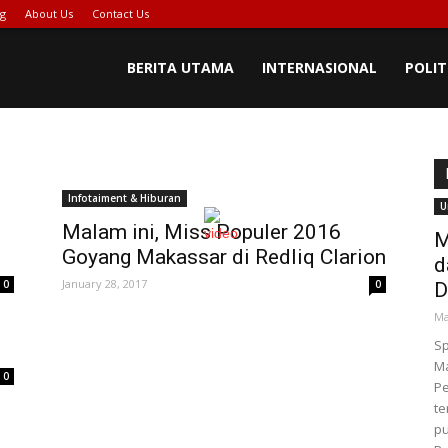
ng
About Us
Contact Us
BERITA UTAMA
INTERNASIONAL
POLIT
Infotaiment & Hiburan
U
Malam ini, Miss Populer 2016
M
Goyang Makassar di Redliq Clarion
d
January 28, 2017
0
0
D
Ma
S
M
0
Pe
te
pu