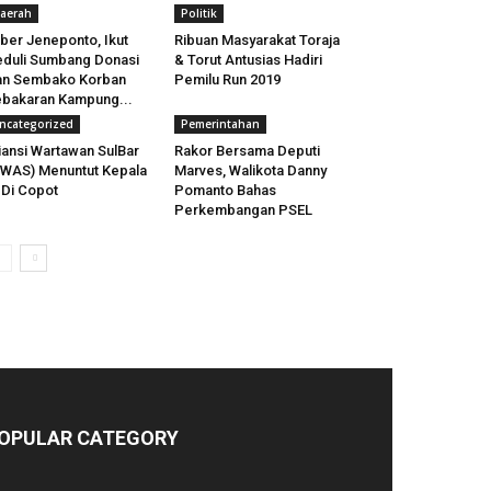
aerah
Politik
ber Jeneponto, Ikut
Ribuan Masyarakat Toraja
duli Sumbang Donasi
& Torut Antusias Hadiri
an Sembako Korban
Pemilu Run 2019
bakaran Kampung...
ncategorized
Pemerintahan
iansi Wartawan SulBar
Rakor Bersama Deputi
WAS) Menuntut Kepala
Marves, Walikota Danny
 Di Copot
Pomanto Bahas
Perkembangan PSEL
OPULAR CATEGORY