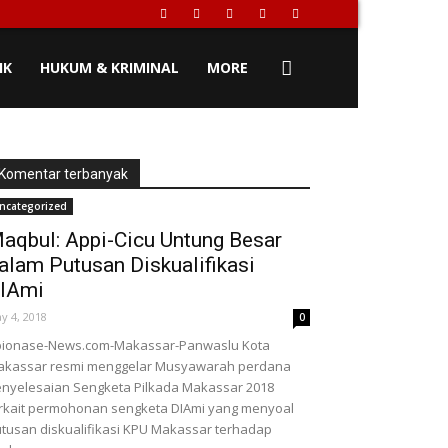
IK
HUKUM & KRIMINAL
MORE
Komentar terbanyak
ncategorized
aqbul: Appi-Cicu Untung Besar
alam Putusan Diskualifikasi
IAmi
y 4, 2018
0
pionase-News.com-Makassar-Panwaslu Kota
akassar resmi menggelar Musyawarah perdana
nyelesaian Sengketa Pilkada Makassar 2018
rkait permohonan sengketa DIAmi yang menyoal
tusan diskualifikasi KPU Makassar terhadap