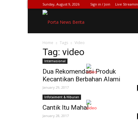
Sunday, August 9, 2026
Sign in / Join
Live Streami
SPIONASE-
Home
Tags
Video
NEWS[DOT]COM
Tag: video
Internasional
Dua Rekomendasi Produk
Kecantikan Berbahan Alami
January 29, 2017
Infotaiment & Hiburan
Cantik Itu Mahal
January 28, 2017