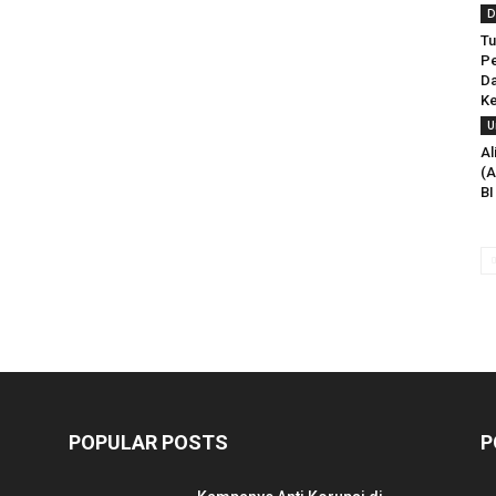
D
Tu
Pe
D
Ke
U
Al
(A
BI
POPULAR POSTS
P