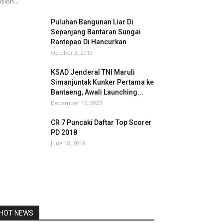
slon...
Puluhan Bangunan Liar Di
Sepanjang Bantaran Sungai
Rantepao Di Hancurkan
October 3, 2019
KSAD Jenderal TNI Maruli
Simanjuntak Kunker Pertama ke
Bantaeng, Awali Launching...
December 16, 2023
CR 7 Puncaki Daftar Top Scorer
PD 2018
June 18, 2018
HOT NEWS