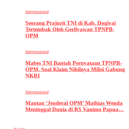
Internasional
Seorang Prajurit TNI di Kab. Dogiyai
Tertembak Oleh Gerilyawan TPNPB-
OPM
Internasional
Mabes TNI Bantah Pernyataan TPNPB-
OPM, Soal Klaim Nihilnya Milisi Gabung
NKRI
Internasional
Mantan ‘Jenderal OPM’ Mathias Wenda
Meninggal Dunia di RS Vanimo Papua…