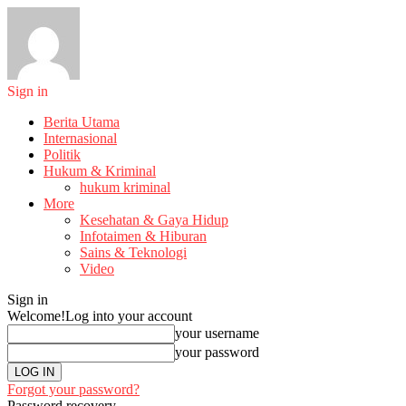
Sign in
Berita Utama
Internasional
Politik
Hukum & Kriminal
hukum kriminal
More
Kesehatan & Gaya Hidup
Infotaimen & Hiburan
Sains & Teknologi
Video
Sign in
Welcome!
Log into your account
your username
your password
Forgot your password?
Password recovery