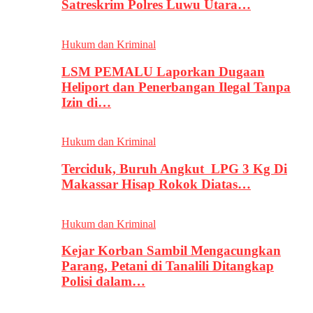
Satreskrim Polres Luwu Utara…
Hukum dan Kriminal
LSM PEMALU Laporkan Dugaan
Heliport dan Penerbangan Ilegal Tanpa
Izin di…
Hukum dan Kriminal
Terciduk, Buruh Angkut LPG 3 Kg Di
Makassar Hisap Rokok Diatas…
Hukum dan Kriminal
Kejar Korban Sambil Mengacungkan
Parang, Petani di Tanalili Ditangkap
Polisi dalam…