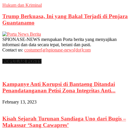
Hukum dan Kriminal
Trump Berkuasa, Ini yang Bakal Terjadi di Penjara
Guantanamo
SPIONASE-NEWS merupakan Porta berita yang menyajikan
informasi dan data secara tepat, berani dan pasti.
Contact us:
costumer[at]spionase-news[dot]com
POPULAR POSTS
Kampanye Anti Korupsi di Bantaeng Ditandai
Penandatanganan Petisi Zona Integritas Anti...
February 13, 2023
Kisah Sejarah Turunan Sandiaga Uno dari Bugis –
Makassar ‘Sang Cawapres’