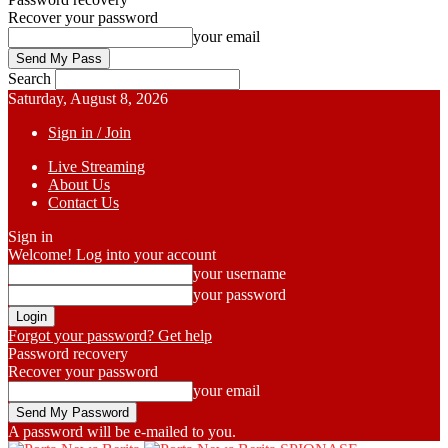
Recover your password
your email
Search
Saturday, August 8, 2026
Sign in / Join
Live Streaming
About Us
Contact Us
Sign in
Welcome! Log into your account
your username
your password
Forgot your password? Get help
Password recovery
Recover your password
your email
A password will be e-mailed to you.