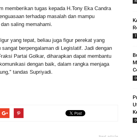
H
alam memberikan tugas kepada H.Tony Eka Candra
 penguasaan terhadap masalah dan mampu
K
k, dan saling memahami.
R
T
igur yang tepat, beliau juga figur perekat yang
u sangat berpengalaman di Legislatif. Jadi dengan
B
raksi Partai Golkar, diharapkan dapat membantu
M
rkomunikasi dengan baik, dalam rangka menjaga
C
pung,” tandas Supriyadi.
D
P
U
K
D
Next article