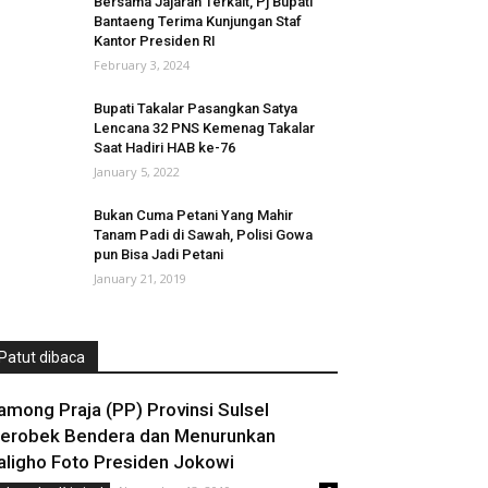
Bersama Jajaran Terkait, Pj Bupati
Bantaeng Terima Kunjungan Staf
Kantor Presiden RI
February 3, 2024
Bupati Takalar Pasangkan Satya
Lencana 32 PNS Kemenag Takalar
Saat Hadiri HAB ke-76
January 5, 2022
Bukan Cuma Petani Yang Mahir
Tanam Padi di Sawah, Polisi Gowa
pun Bisa Jadi Petani
January 21, 2019
Patut dibaca
among Praja (PP) Provinsi Sulsel
erobek Bendera dan Menurunkan
aligho Foto Presiden Jokowi