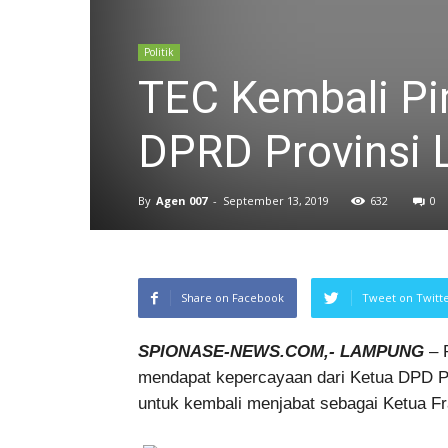
Politik
TEC Kembali Pim
DPRD Provinsi
By
Agen 007
-
September 13, 2019
632
0
Share on Facebook
Tweet on Twitt
SPIONASE-NEWS.COM,- LAMPUNG
– P
mendapat kepercayaan dari Ketua DPD Par
untuk kembali menjabat sebagai Ketua Fr