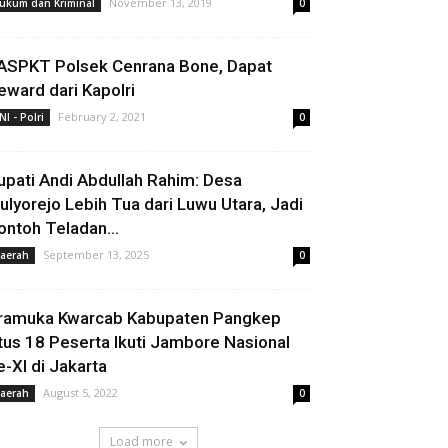
November 13, 2019
ukum dan Kriminal
0
ASPKT Polsek Cenrana Bone, Dapat
eward dari Kapolri
February 2, 2021
NI - Polri
0
upati Andi Abdullah Rahim: Desa
ulyorejo Lebih Tua dari Luwu Utara, Jadi
ontoh Teladan...
September 13, 2025
aerah
0
ramuka Kwarcab Kabupaten Pangkep
tus 18 Peserta Ikuti Jambore Nasional
e-XI di Jakarta
August 5, 2022
aerah
0
Load more