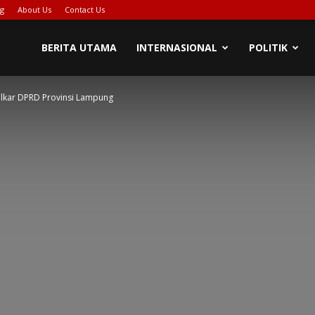
ng
About Us
Contact Us
BERITA UTAMA
INTERNASIONAL
POLITIK
olkar DPRD Provinsi Lampung