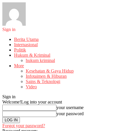
Sign in
Berita Utama
Internasional
Politik
Hukum & Kriminal
hukum kriminal
More
Kesehatan & Gaya Hidup
Infotaimen & Hiburan
Sains & Teknologi
Video
Sign in
Welcome!
Log into your account
your username
your password
Forgot your password?
Password recovery