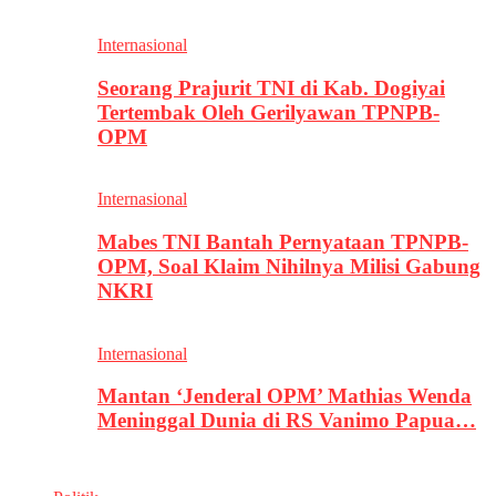
Internasional
Seorang Prajurit TNI di Kab. Dogiyai
Tertembak Oleh Gerilyawan TPNPB-
OPM
Internasional
Mabes TNI Bantah Pernyataan TPNPB-
OPM, Soal Klaim Nihilnya Milisi Gabung
NKRI
Internasional
Mantan ‘Jenderal OPM’ Mathias Wenda
Meninggal Dunia di RS Vanimo Papua…