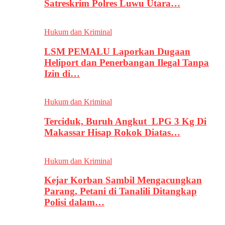
Satreskrim Polres Luwu Utara…
Hukum dan Kriminal
LSM PEMALU Laporkan Dugaan
Heliport dan Penerbangan Ilegal Tanpa
Izin di…
Hukum dan Kriminal
Terciduk, Buruh Angkut LPG 3 Kg Di
Makassar Hisap Rokok Diatas…
Hukum dan Kriminal
Kejar Korban Sambil Mengacungkan
Parang, Petani di Tanalili Ditangkap
Polisi dalam…