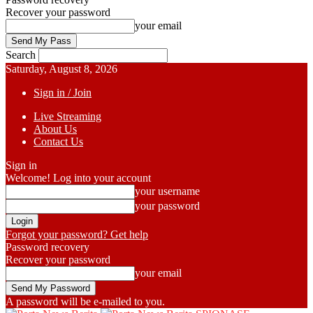
Recover your password
your email
Search
Saturday, August 8, 2026
Sign in / Join
Live Streaming
About Us
Contact Us
Sign in
Welcome! Log into your account
your username
your password
Forgot your password? Get help
Password recovery
Recover your password
your email
A password will be e-mailed to you.