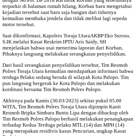
dengan No.Pol. DP 2818 KB milik Korban yang sebelumnya
terparkir di halaman rumah hilang, Korban baru mengetahui
kejadian tersebut saat baru saja bangun dari tidurnya
kemudian membuka jendela dan tidak melihat lagi sepeda
motor tersebut.
Saat dikonfirmasi, Kapolres Toraja UtaraAKBP Eko Suroso,
S.IK melalui Kasat Reskrim IPTU Aris Saidy, SH
menjelaskan bahwa usai menerima laporan dari Korban,
Pihaknya langsung melakukan serangkaian penyelidikan.
Dari hasil serangkaian penyelidikan tersebut, Tim Resmob
Polres Toraja Utara kemudian mendapatkan informasi bahwa
terduga Pelaku sedang berada di wilayah Kota Palopo. Tim
pun langsung bergerak ke Kota Palopo dan melakukan
kordinasi bersama Tim Resmob Polres Palopo.
Akhirnya pada Kamis (30.03/2023) sekitar pukul 05.00
WITA, Tim Resmob Polres Toraja Utara dipimpin Kanit
Resmob Bripka Simbara Buntu Lipa dengan dibackup oleh
Tim Resmob Polres Palopo berhasil melakukan penangkapan
terhadap Kedua Terduga pelaku MTL (14) dan MPH (14)
yang merupakan residivis kasus Pencurian, ungkap Kasat