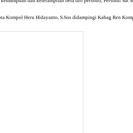
mampuan dan keterampilan bela diri personil, Personil Sat Sam
Kota Kompol Heru Hidayanto, S.Sos didampingi Kabag Ren Kom