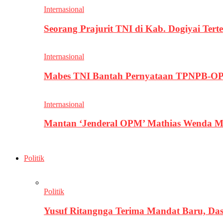
Internasional
Seorang Prajurit TNI di Kab. Dogiyai T
Internasional
Mabes TNI Bantah Pernyataan TPNPB-OPM
Internasional
Mantan ‘Jenderal OPM’ Mathias Wenda M
Politik
Politik
Yusuf Ritangnga Terima Mandat Baru, D