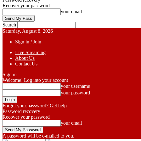
Recover your password
your email
Search
Saturday, August 8, 2026
Sign in / Join
Live Streaming
About Us
Contact Us
Sign in
Welcome! Log into your account
your username
your password
Forgot your password? Get help
Password recovery
Recover your password
your email
A password will be e-mailed to you.