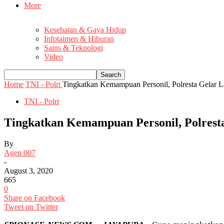
More
Kesehatan & Gaya Hidup
Infotaimen & Hiburan
Sains & Teknologi
Video
Home
TNI - Polri
Tingkatkan Kemampuan Personil, Polresta Gelar La
TNI - Polri
Tingkatkan Kemampuan Personil, Polresta 
By
Agen 007
-
August 3, 2020
665
0
Share on Facebook
Tweet on Twitter