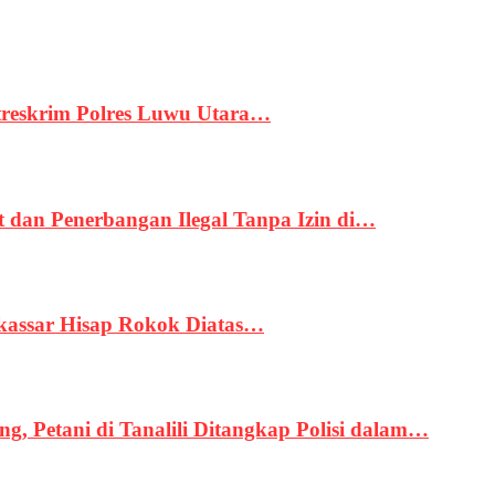
treskrim Polres Luwu Utara…
an Penerbangan Ilegal Tanpa Izin di…
kassar Hisap Rokok Diatas…
, Petani di Tanalili Ditangkap Polisi dalam…