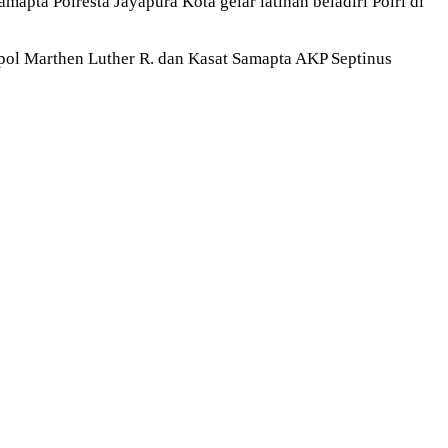
apta Polresta Jayapura Kota gelar latihan beladiri Polri di
pol Marthen Luther R. dan Kasat Samapta AKP Septinus