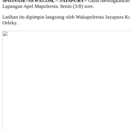
SPIONASE-NEWS.COM, – JAYAPURA –
Guna meningkatkan ke
Lapangan Apel Mapolresta. Senin (3/8) sore.
Latihan itu dipimpin langsung oleh Wakapolresta Jayapura 
Osleky.