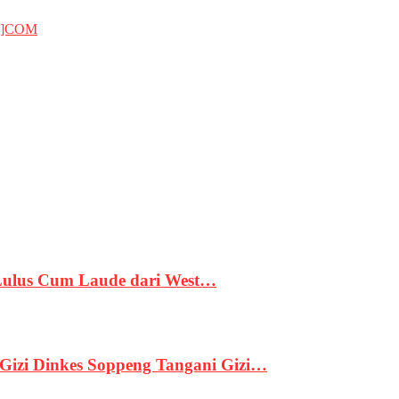
T]COM
 Lulus Cum Laude dari West…
izi Dinkes Soppeng Tangani Gizi…