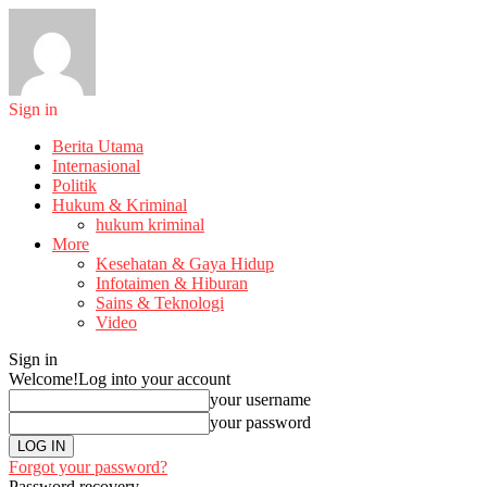
Sign in
Berita Utama
Internasional
Politik
Hukum & Kriminal
hukum kriminal
More
Kesehatan & Gaya Hidup
Infotaimen & Hiburan
Sains & Teknologi
Video
Sign in
Welcome!
Log into your account
your username
your password
Forgot your password?
Password recovery