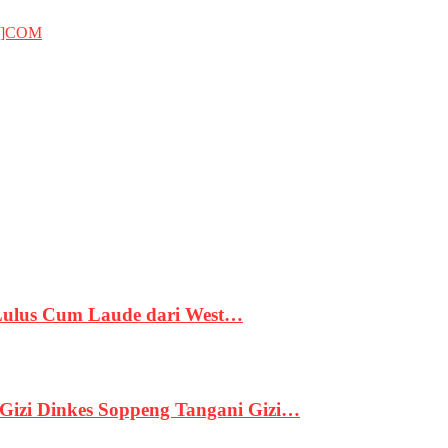
T]COM
 Lulus Cum Laude dari West…
izi Dinkes Soppeng Tangani Gizi…