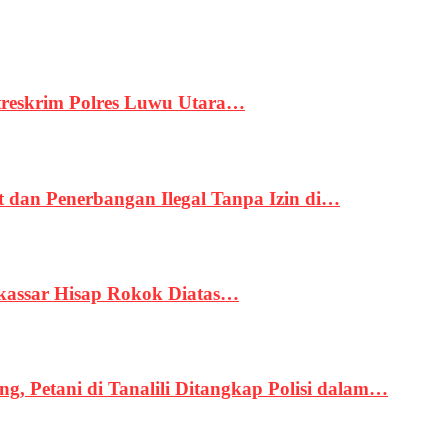
treskrim Polres Luwu Utara…
an Penerbangan Ilegal Tanpa Izin di…
kassar Hisap Rokok Diatas…
, Petani di Tanalili Ditangkap Polisi dalam…