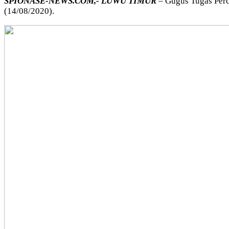
SPIONASE-NEWS.COM,- LUWU TIMUR
– Gugus Tugas Per
(14/08/2020).