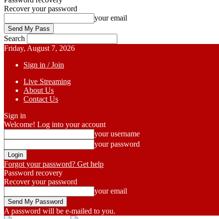
Recover your password
your email
Search
Friday, August 7, 2026
Sign in / Join
Live Streaming
About Us
Contact Us
Sign in
Welcome! Log into your account
your username
your password
Forgot your password? Get help
Password recovery
Recover your password
your email
A password will be e-mailed to you.