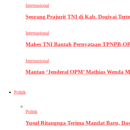
Internasional
Seorang Prajurit TNI di Kab. Dogiyai T
Internasional
Mabes TNI Bantah Pernyataan TPNPB-OPM
Internasional
Mantan ‘Jenderal OPM’ Mathias Wenda M
Politik
Politik
Yusuf Ritangnga Terima Mandat Baru, D