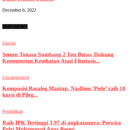
December 6, 2022
HOT NEWS
Daerah
Semen Tonasa Sumbang 2 Ton Beras, Dukung
Kementerian Kesehatan Atasi Filariasis...
Uncategorized
Komposisi Bacaleg Mantap, NasDem ‘Pede’ raih 10
kursi di Pileg...
Pendidikan
Raih IPK Tertinggi 3,97 di angkatannya, Perwira
Polri Muhammad Agus Resmi...