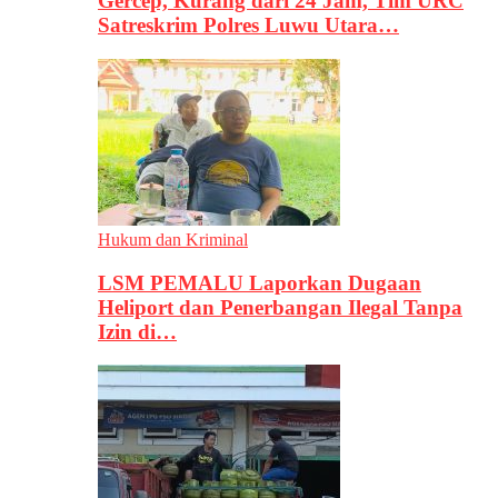
Gercep, Kurang dari 24 Jam, Tim URC
Satreskrim Polres Luwu Utara…
Hukum dan Kriminal
LSM PEMALU Laporkan Dugaan
Heliport dan Penerbangan Ilegal Tanpa
Izin di…