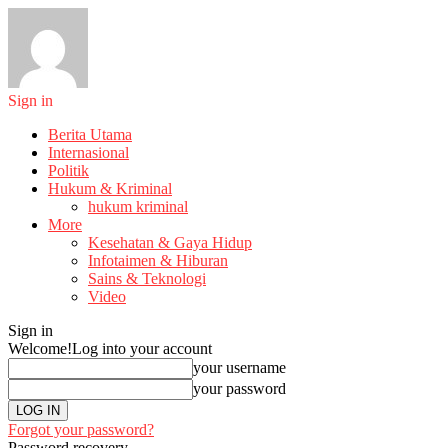
Sign in
Berita Utama
Internasional
Politik
Hukum & Kriminal
hukum kriminal
More
Kesehatan & Gaya Hidup
Infotaimen & Hiburan
Sains & Teknologi
Video
Sign in
Welcome!
Log into your account
your username
your password
Forgot your password?
Password recovery