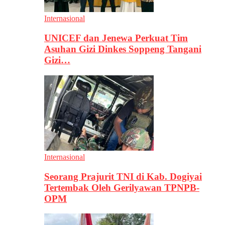
Internasional
UNICEF dan Jenewa Perkuat Tim
Asuhan Gizi Dinkes Soppeng Tangani
Gizi…
Internasional
Seorang Prajurit TNI di Kab. Dogiyai
Tertembak Oleh Gerilyawan TPNPB-
OPM