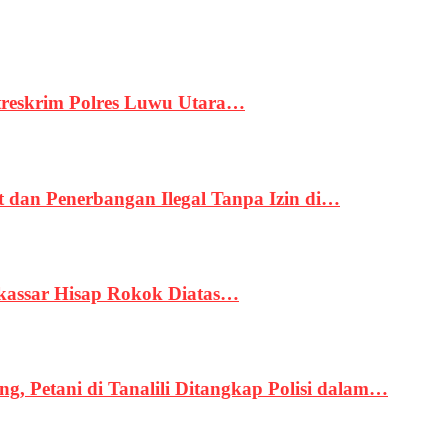
treskrim Polres Luwu Utara…
an Penerbangan Ilegal Tanpa Izin di…
kassar Hisap Rokok Diatas…
, Petani di Tanalili Ditangkap Polisi dalam…