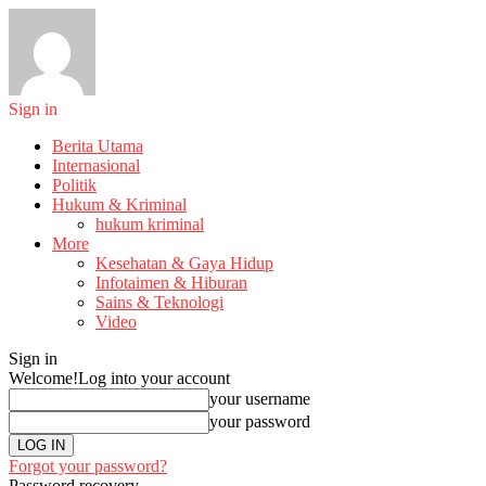
Sign in
Berita Utama
Internasional
Politik
Hukum & Kriminal
hukum kriminal
More
Kesehatan & Gaya Hidup
Infotaimen & Hiburan
Sains & Teknologi
Video
Sign in
Welcome!
Log into your account
your username
your password
Forgot your password?
Password recovery