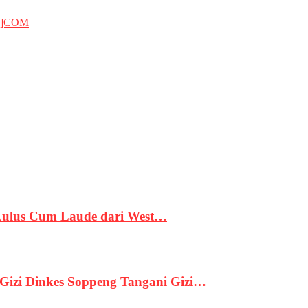
T]COM
 Lulus Cum Laude dari West…
izi Dinkes Soppeng Tangani Gizi…