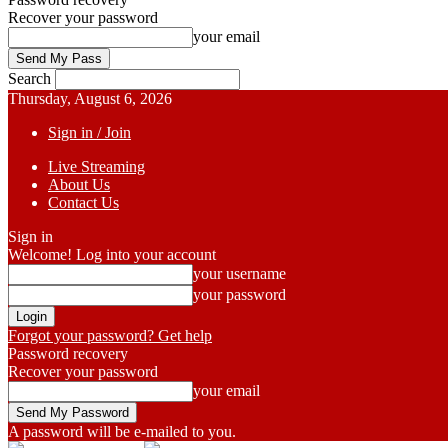
Recover your password
your email
Search
Thursday, August 6, 2026
Sign in / Join
Live Streaming
About Us
Contact Us
Sign in
Welcome! Log into your account
your username
your password
Forgot your password? Get help
Password recovery
Recover your password
your email
A password will be e-mailed to you.