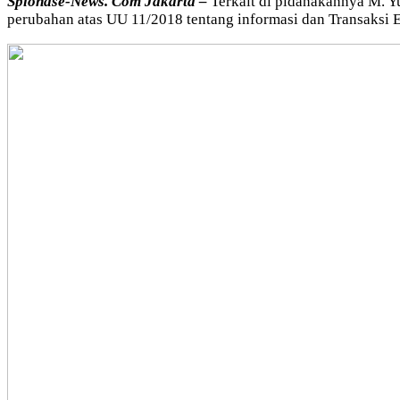
Spionase-News. Com Jakarta –
Terkait di pidanakannya M. Y
perubahan atas UU 11/2018 tentang informasi dan Transaksi 