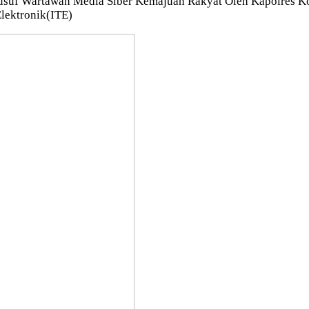
usuf Wartawan Media Siber Kemajuan Rakyat Oleh Kapolres Kot
Elektronik(ITE)