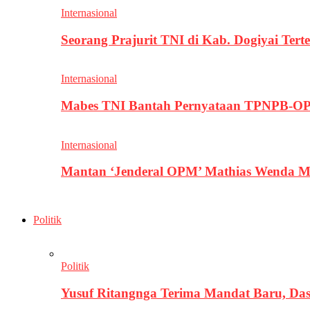
Internasional
Seorang Prajurit TNI di Kab. Dogiyai T
Internasional
Mabes TNI Bantah Pernyataan TPNPB-OPM
Internasional
Mantan ‘Jenderal OPM’ Mathias Wenda M
Politik
Politik
Yusuf Ritangnga Terima Mandat Baru, D