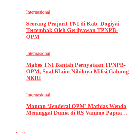
Internasional
Seorang Prajurit TNI di Kab. Dogiyai
Tertembak Oleh Gerilyawan TPNPB-
OPM
Internasional
Mabes TNI Bantah Pernyataan TPNPB-
OPM, Soal Klaim Nihilnya Milisi Gabung
NKRI
Internasional
Mantan ‘Jenderal OPM’ Mathias Wenda
Meninggal Dunia di RS Vanimo Papua…