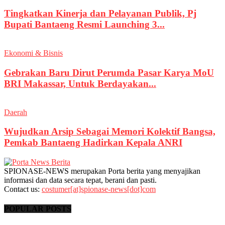
Tingkatkan Kinerja dan Pelayanan Publik, Pj
Bupati Bantaeng Resmi Launching 3...
Ekonomi & Bisnis
Gebrakan Baru Dirut Perumda Pasar Karya MoU
BRI Makassar, Untuk Berdayakan...
Daerah
Wujudkan Arsip Sebagai Memori Kolektif Bangsa,
Pemkab Bantaeng Hadirkan Kepala ANRI
SPIONASE-NEWS merupakan Porta berita yang menyajikan
informasi dan data secara tepat, berani dan pasti.
Contact us:
costumer[at]spionase-news[dot]com
POPULAR POSTS