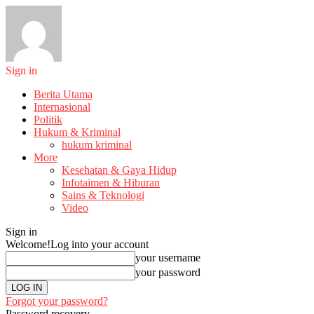
Sign in
Berita Utama
Internasional
Politik
Hukum & Kriminal
hukum kriminal
More
Kesehatan & Gaya Hidup
Infotaimen & Hiburan
Sains & Teknologi
Video
Sign in
Welcome!
Log into your account
your username
your password
Forgot your password?
Password recovery