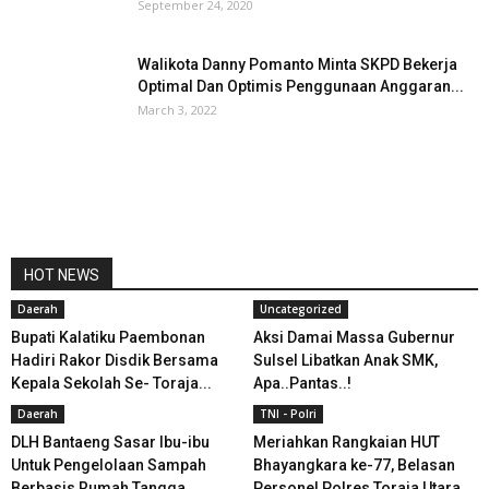
September 24, 2020
Walikota Danny Pomanto Minta SKPD Bekerja
Optimal Dan Optimis Penggunaan Anggaran...
March 3, 2022
HOT NEWS
Daerah
Uncategorized
Bupati Kalatiku Paembonan
Aksi Damai Massa Gubernur
Hadiri Rakor Disdik Bersama
Sulsel Libatkan Anak SMK,
Kepala Sekolah Se- Toraja...
Apa..Pantas..!
Daerah
TNI - Polri
DLH Bantaeng Sasar Ibu-ibu
Meriahkan Rangkaian HUT
Untuk Pengelolaan Sampah
Bhayangkara ke-77, Belasan
Berbasis Rumah Tangga
Personel Polres Toraja Utara