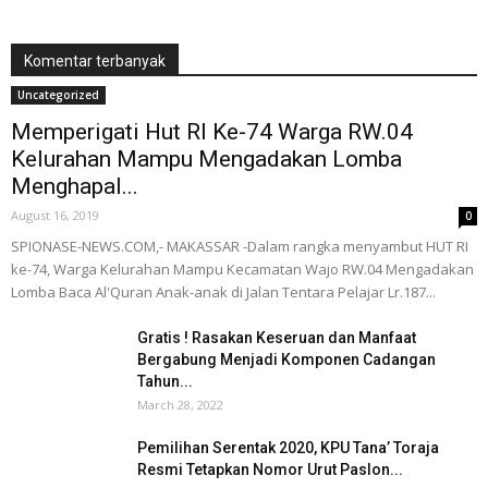
Komentar terbanyak
Uncategorized
Memperigati Hut RI Ke-74 Warga RW.04
Kelurahan Mampu Mengadakan Lomba
Menghapal...
August 16, 2019
0
SPIONASE-NEWS.COM,- MAKASSAR -Dalam rangka menyambut HUT RI
ke-74, Warga Kelurahan Mampu Kecamatan Wajo RW.04 Mengadakan
Lomba Baca Al'Quran Anak-anak di Jalan Tentara Pelajar Lr.187...
Gratis ! Rasakan Keseruan dan Manfaat
Bergabung Menjadi Komponen Cadangan
Tahun...
March 28, 2022
Pemilihan Serentak 2020, KPU Tana’ Toraja
Resmi Tetapkan Nomor Urut Paslon...