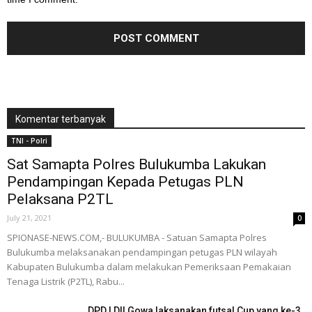
Komentar terbanyak
TNI - Polri
Sat Samapta Polres Bulukumba Lakukan
Pendampingan Kepada Petugas PLN
Pelaksana P2TL
July 21, 2021
0
SPIONASE-NEWS.COM,- BULUKUMBA - Satuan Samapta Polres
Bulukumba melaksanakan pendampingan petugas PLN wilayah
Kabupaten Bulukumba dalam melakukan Pemeriksaan Pemakaian
Tenaga Listrik (P2TL), Rabu...
DPD LDII Gowa laksanakan futsal Cup yang ke-3