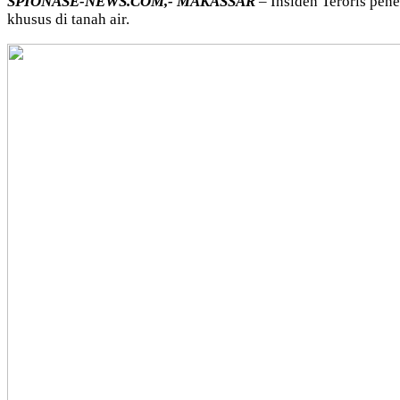
SPIONASE-NEWS.COM,- MAKASSAR
– Insiden Teroris pen
khusus di tanah air.