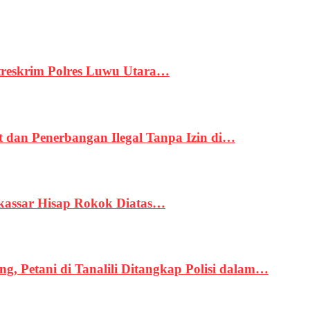
treskrim Polres Luwu Utara…
an Penerbangan Ilegal Tanpa Izin di…
kassar Hisap Rokok Diatas…
, Petani di Tanalili Ditangkap Polisi dalam…