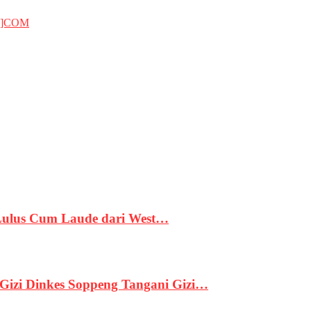
T]COM
 Lulus Cum Laude dari West…
izi Dinkes Soppeng Tangani Gizi…