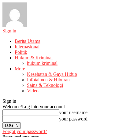
Sign in
Berita Utama
Internasional
Politik
Hukum & Kriminal
hukum kriminal
More
Kesehatan & Gaya Hidup
Infotaimen & Hiburan
Sains & Teknologi
Video
Sign in
Welcome!
Log into your account
your username
your password
Forgot your password?
Password recovery