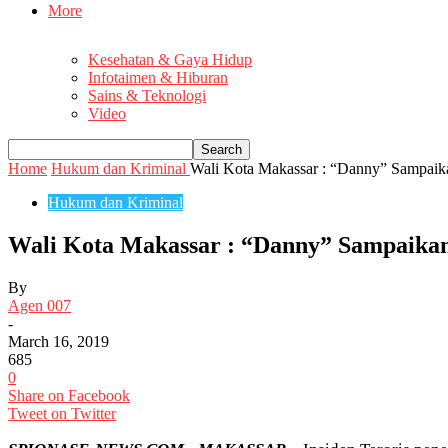
More
Kesehatan & Gaya Hidup
Infotaimen & Hiburan
Sains & Teknologi
Video
Home
Hukum dan Kriminal
Wali Kota Makassar : “Danny” Sampaik
Hukum dan Kriminal
Wali Kota Makassar : “Danny” Sampaika
By
Agen 007
-
March 16, 2019
685
0
Share on Facebook
Tweet on Twitter