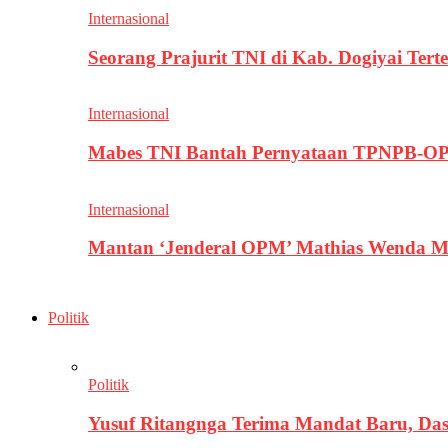
Internasional
Seorang Prajurit TNI di Kab. Dogiyai T
Internasional
Mabes TNI Bantah Pernyataan TPNPB-OPM
Internasional
Mantan ‘Jenderal OPM’ Mathias Wenda M
Politik
Politik
Yusuf Ritangnga Terima Mandat Baru, D