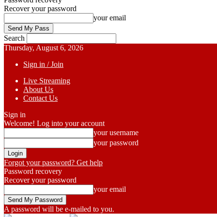
Recover your password
your email
Search
Thursday, August 6, 2026
Sign in / Join
Live Streaming
About Us
Contact Us
Sign in
Welcome! Log into your account
your username
your password
Forgot your password? Get help
Password recovery
Recover your password
your email
A password will be e-mailed to you.