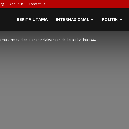
ing
About Us
Contact Us
PIONASE-
BERITA UTAMA
INTERNASIONAL
POLITIK
ma Ormas Islam Bahas Pelaksanaan Shalat Idul Adha 1442...
EWS[DOT]COM