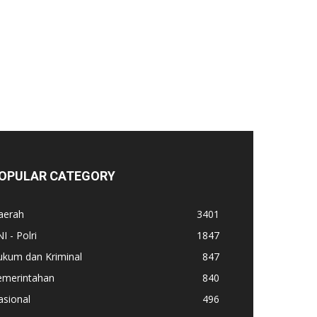
OPULAR CATEGORY
aerah
3401
I - Polri
1847
ukum dan Kriminal
847
emerintahan
840
asional
496