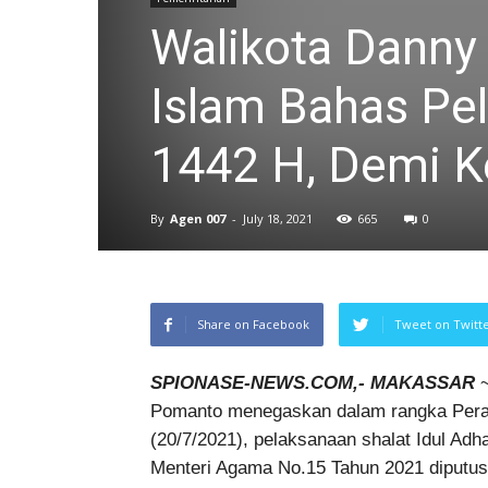
Walikota Dann
Islam Bahas Pel
1442 H, Demi 
By
Agen 007
-
July 18, 2021
665
0
Share on Facebook
Tweet on Twitt
SPIONASE-NEWS.COM,- MAKASSAR
~
Pomanto menegaskan dalam rangka Peray
(20/7/2021), pelaksanaan shalat Idul Adh
Menteri Agama No.15 Tahun 2021 diputusk