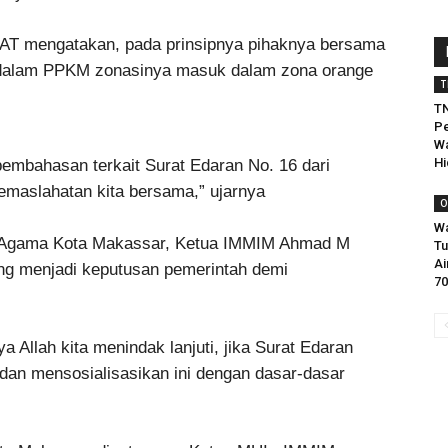
T mengatakan, pada prinsipnya pihaknya bersama
 dalam PPKM zonasinya masuk dalam zona orange
T
.
TN
Pe
Wa
Hi
embahasan terkait Surat Edaran No. 16 dari
emaslahatan kita bersama,” ujarnya
O
Wa
p Agama Kota Makassar, Ketua IMMIM Ahmad M
Tu
Ai
ng menjadi keputusan pemerintah demi
70
 Allah kita menindak lanjuti, jika Surat Edaran
dan mensosialisasikan ini dengan dasar-dasar