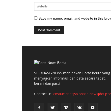
Save my name, email, and website in this brow
SPIONASE-NEWS merupakan Porta berita yang
menyajikan informasi dan data secara tepat,
berani dan pasti.
Contact us:
costumer[at]spionase-news[dot]c