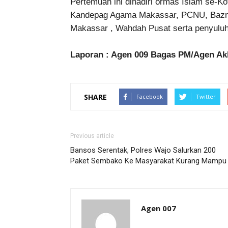
Pertemuan ini dihadiri ormas Islam se-K
Kandepag Agama Makassar, PCNU, Bazna
Makassar , Wahdah Pusat serta penyulu
Laporan : Agen 009 Bagas PM/Agen Ak
SHARE
Facebook
Twitter
Previous article
Bansos Serentak, Polres Wajo Salurkan 200
Paket Sembako Ke Masyarakat Kurang Mampu
Agen 007