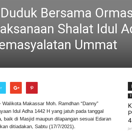
y Duduk Bersama Orma
aksanaan Shalat Idul 
Kemasyalatan Ummat
er
T
 Walikota Makassar Moh. Ramdhan “Danny”
K
aan Idul Adha 1442 H yang jatuh pada tanggal
P
a, baik di Masjid maupun dilapangan sesuai Edaran
4
an ditiadakan, Sabtu (17/7/2021).
Ja