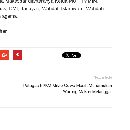
ota Makassar diantaranya Ketua MUI , IMMIM,
s, DMI, Tarbiyah, Wahdah Islamiyah , Wahdah
h agama.
bar
Next article
Petugas PPKM Mikro Gowa Masih Menemukan
Warung Makan Melanggar