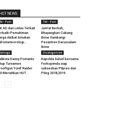
HOT NEWS
NI - Polri
TNI - Polri
I AD dan Lintas Terkait
Jum’at Berkah,
rbaiki Pemukiman
Bhayangkari Cabang
rga Akibat Amukan
Bone Sambangi
drometeorologi...
Pesantren Darussalam
Bone
lahraga
Uncategorized
likota Danny Pomanto
Kapolda Sulsel bersama
tup Turnamen
Forkopimda siap
rsoftgun Yonif Raider
sukseskan Pilpres dan
0 Meriahkan HUT...
Pileg 2018,2019