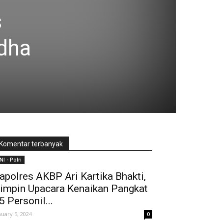
s
Adha
Komentar terbanyak
NI - Polri
apolres AKBP Ari Kartika Bhakti,
impin Upacara Kenaikan Pangkat
5 Personil...
nuary 5, 2024
0