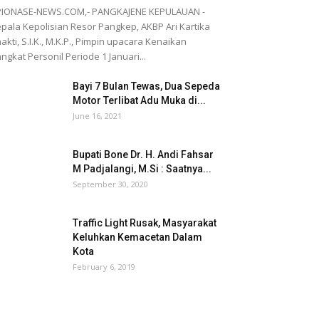
PIONASE-NEWS.COM,- PANGKAJENE KEPULAUAN -
pala Kepolisian Resor Pangkep, AKBP Ari Kartika
akti, S.I.K., M.K.P., Pimpin upacara Kenaikan
ngkat Personil Periode 1 Januari...
Bayi 7 Bulan Tewas, Dua Sepeda
Motor Terlibat Adu Muka di...
June 16, 2021
Bupati Bone Dr. H. Andi Fahsar
M Padjalangi, M.Si : Saatnya...
September 30, 2020
Traffic Light Rusak, Masyarakat
Keluhkan Kemacetan Dalam
Kota
February 6, 2019