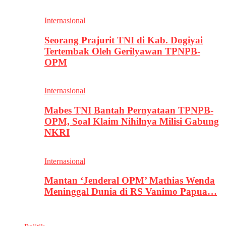
Internasional
Seorang Prajurit TNI di Kab. Dogiyai
Tertembak Oleh Gerilyawan TPNPB-
OPM
Internasional
Mabes TNI Bantah Pernyataan TPNPB-
OPM, Soal Klaim Nihilnya Milisi Gabung
NKRI
Internasional
Mantan ‘Jenderal OPM’ Mathias Wenda
Meninggal Dunia di RS Vanimo Papua…