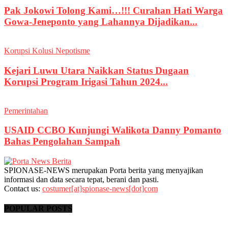
Pak Jokowi Tolong Kami…!!! Curahan Hati Warga
Gowa-Jeneponto yang Lahannya Dijadikan...
Korupsi Kolusi Nepotisme
Kejari Luwu Utara Naikkan Status Dugaan
Korupsi Program Irigasi Tahun 2024...
Pemerintahan
USAID CCBO Kunjungi Walikota Danny Pomanto
Bahas Pengolahan Sampah
SPIONASE-NEWS merupakan Porta berita yang menyajikan
informasi dan data secara tepat, berani dan pasti.
Contact us:
costumer[at]spionase-news[dot]com
POPULAR POSTS