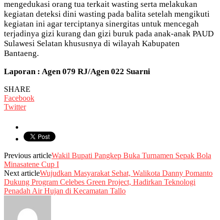
mengedukasi orang tua terkait wasting serta melakukan
kegiatan deteksi dini wasting pada balita setelah mengikuti
kegiatan ini agar terciptanya sinergitas untuk mencegah
terjadinya gizi kurang dan gizi buruk pada anak-anak PAUD
Sulawesi Selatan khususnya di wilayah Kabupaten
Bantaeng.
Laporan : Agen 079 RJ/Agen 022 Suarni
SHARE
Facebook
Twitter
Previous article
Wakil Bupati Pangkep Buka Turnamen Sepak Bola
Minasatene Cup I
Next article
Wujudkan Masyarakat Sehat, Walikota Danny Pomanto
Dukung Program Celebes Green Project, Hadirkan Teknologi
Penadah Air Hujan di Kecamatan Tallo