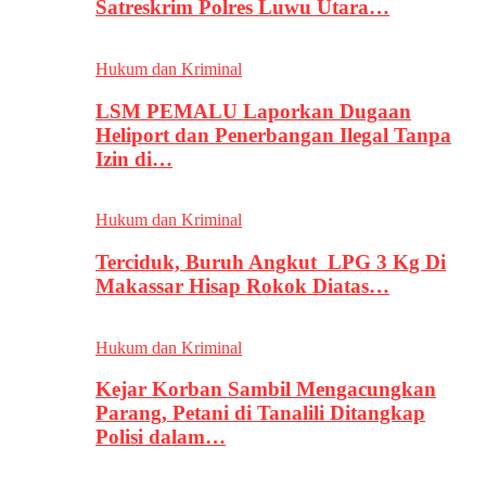
Satreskrim Polres Luwu Utara…
Hukum dan Kriminal
LSM PEMALU Laporkan Dugaan
Heliport dan Penerbangan Ilegal Tanpa
Izin di…
Hukum dan Kriminal
Terciduk, Buruh Angkut LPG 3 Kg Di
Makassar Hisap Rokok Diatas…
Hukum dan Kriminal
Kejar Korban Sambil Mengacungkan
Parang, Petani di Tanalili Ditangkap
Polisi dalam…