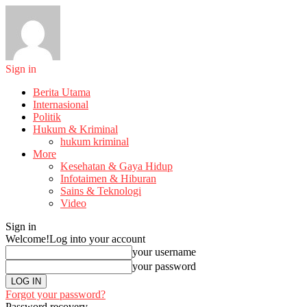
Sign in
Berita Utama
Internasional
Politik
Hukum & Kriminal
hukum kriminal
More
Kesehatan & Gaya Hidup
Infotaimen & Hiburan
Sains & Teknologi
Video
Sign in
Welcome!
Log into your account
your username
your password
Forgot your password?
Password recovery