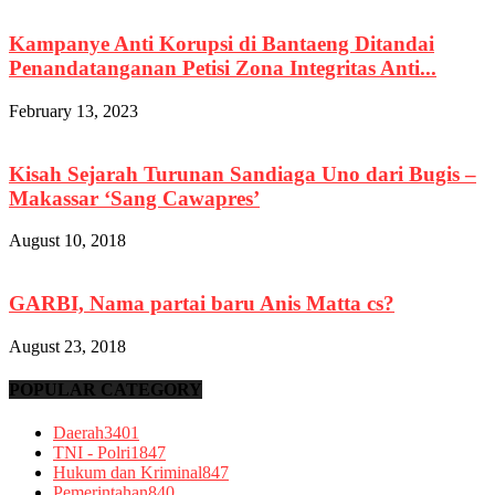
Kampanye Anti Korupsi di Bantaeng Ditandai
Penandatanganan Petisi Zona Integritas Anti...
February 13, 2023
Kisah Sejarah Turunan Sandiaga Uno dari Bugis –
Makassar ‘Sang Cawapres’
August 10, 2018
GARBI, Nama partai baru Anis Matta cs?
August 23, 2018
POPULAR CATEGORY
Daerah
3401
TNI - Polri
1847
Hukum dan Kriminal
847
Pemerintahan
840