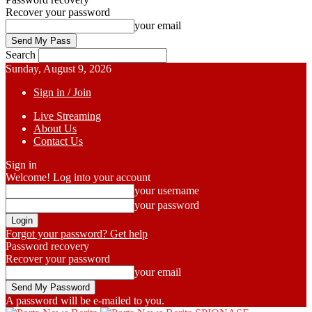
Recover your password
your email
Search
Sunday, August 9, 2026
Sign in / Join
Live Streaming
About Us
Contact Us
Sign in
Welcome! Log into your account
your username
your password
Forgot your password? Get help
Password recovery
Recover your password
your email
A password will be e-mailed to you.