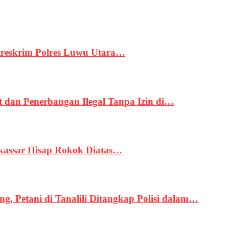
treskrim Polres Luwu Utara…
an Penerbangan Ilegal Tanpa Izin di…
kassar Hisap Rokok Diatas…
, Petani di Tanalili Ditangkap Polisi dalam…