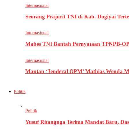
Internasional
Seorang Prajurit TNI di Kab. Dogiyai T
Internasional
Mabes TNI Bantah Pernyataan TPNPB-OPM
Internasional
Mantan ‘Jenderal OPM’ Mathias Wenda M
Politik
Politik
Yusuf Ritangnga Terima Mandat Baru, D