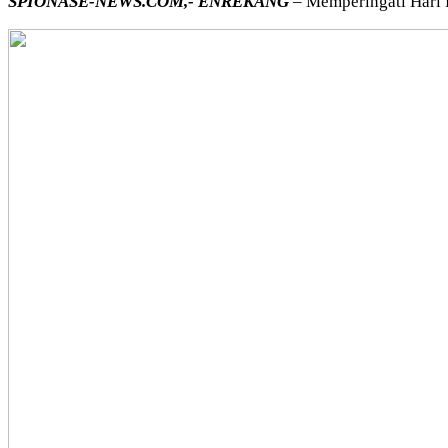
SPIONASE-NEWS.COM,- ENREKANG
– Memperingati Hari 