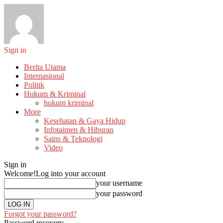
Sign in
Berita Utama
Internasional
Politik
Hukum & Kriminal
hukum kriminal
More
Kesehatan & Gaya Hidup
Infotaimen & Hiburan
Sains & Teknologi
Video
Sign in
Welcome!
Log into your account
your username
your password
Forgot your password?
Password recovery