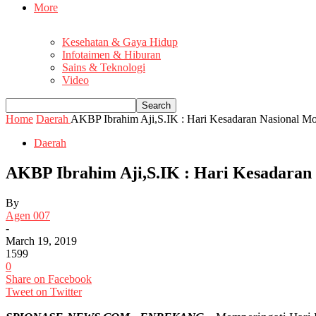
More
Kesehatan & Gaya Hidup
Infotaimen & Hiburan
Sains & Teknologi
Video
Home
Daerah
AKBP Ibrahim Aji,S.IK : Hari Kesadaran Nasional M
Daerah
AKBP Ibrahim Aji,S.IK : Hari Kesadaran
By
Agen 007
-
March 19, 2019
1599
0
Share on Facebook
Tweet on Twitter