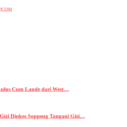
T]COM
 Lulus Cum Laude dari West…
izi Dinkes Soppeng Tangani Gizi…