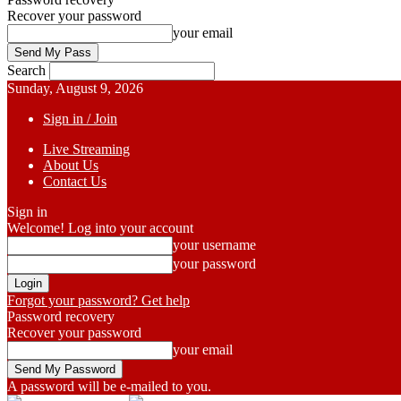
Recover your password
your email
Search
Sunday, August 9, 2026
Sign in / Join
Live Streaming
About Us
Contact Us
Sign in
Welcome! Log into your account
your username
your password
Forgot your password? Get help
Password recovery
Recover your password
your email
A password will be e-mailed to you.