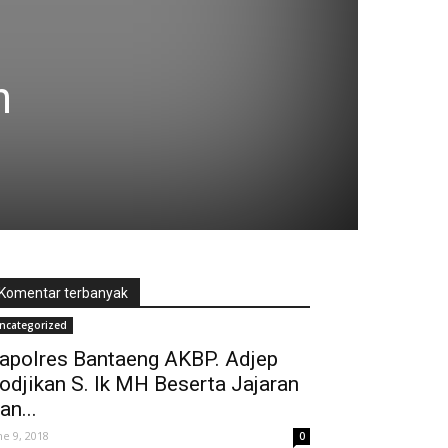
n
Komentar terbanyak
ncategorized
apolres Bantaeng AKBP. Adjep
odjikan S. Ik MH Beserta Jajaran
an...
ne 9, 2018
0