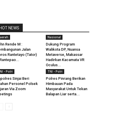
HOT NEWS
aerah
Nasional
hn Rende M :
Dukung Program
embangunan Jalan
Walikota DP, Nuansa
ros Rantetayo (Tator)
Metaverse, Makassar
Rantepao...
Hadirkan Kacamata VR
Oculus...
NI - Polri
TNI - Polri
polres Sinjai Beri
Polres Pinrang Berikan
ahan Personel Polsek
Himbauan Pada
jaran Via Zoom
Masyarakat Untuk Tekan
etings
Balapan Liar serta...