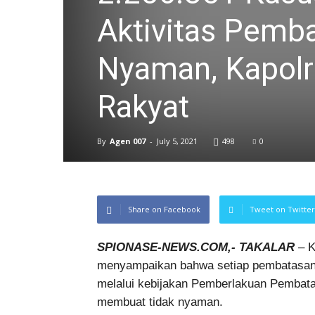
Aktivitas Pemb
Nyaman, Kapolri
Rakyat
By
Agen 007
-
July 5, 2021
498
0
Share on Facebook
Tweet on Twitter
SPIONASE-NEWS.COM,- TAKALAR
– K
menyampaikan bahwa setiap pembatasan 
melalui kebijakan Pemberlakuan Pembat
membuat tidak nyaman.