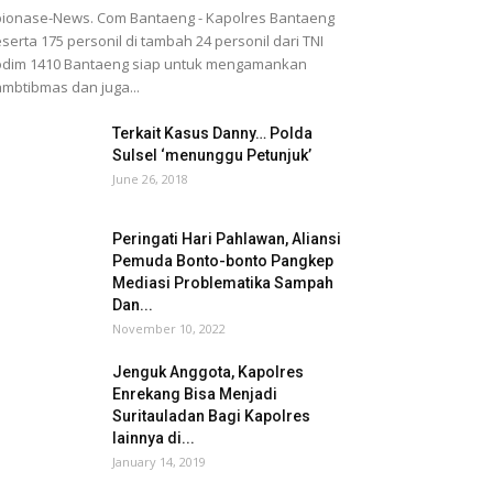
ionase-News. Com Bantaeng - Kapolres Bantaeng
serta 175 personil di tambah 24 personil dari TNI
dim 1410 Bantaeng siap untuk mengamankan
mbtibmas dan juga...
Terkait Kasus Danny… Polda
Sulsel ‘menunggu Petunjuk’
June 26, 2018
Peringati Hari Pahlawan, Aliansi
Pemuda Bonto-bonto Pangkep
Mediasi Problematika Sampah
Dan...
November 10, 2022
Jenguk Anggota, Kapolres
Enrekang Bisa Menjadi
Suritauladan Bagi Kapolres
lainnya di...
January 14, 2019