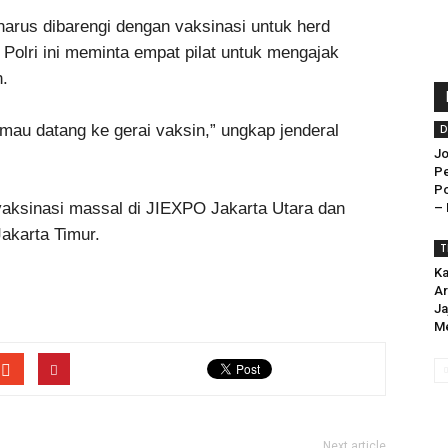
harus dibarengi dengan vaksinasi untuk herd
 Polri ini meminta empat pilat untuk mengajak
n.
mau datang ke gerai vaksin,” ungkap jenderal
D
Jo
P
Po
vaksinasi massal di JIEXPO Jakarta Utara dan
– 
akarta Timur.
T
Ka
Ar
Ja
Me
Next article