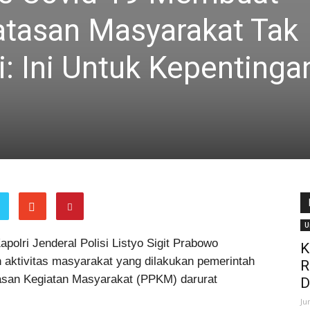
atasan Masyarakat Tak
: Ini Untuk Kepentinga
U
apolri Jenderal Polisi Listyo Sigit Prabowo
K
aktivitas masyarakat yang dilakukan pemerintah
R
asan Kegiatan Masyarakat (PPKM) darurat
D
Ju