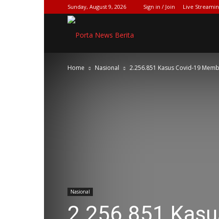
Sunday, August 9, 2026
Sign in / Join
Live Streami
SPIONASE-
Home
Nasional
2.256.851 Kasus Covid-19 Membua
NEWS[DOT]COM
Nasional
2.256.851 Kas