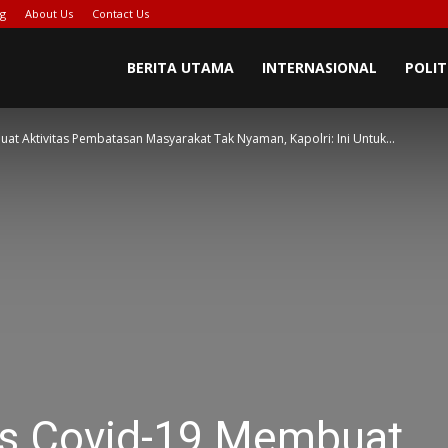
ng
About Us
Contact Us
BERITA UTAMA
INTERNASIONAL
POLIT
t Aktivitas Pembatasan Masyarakat Tak Nyaman, Kapolri: Ini Untuk...
us Covid-19 Membuat