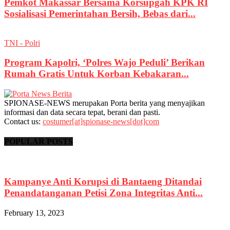
Pemkot Makassar Bersama Korsupgah KPK RI
Sosialisasi Pemerintahan Bersih, Bebas dari...
TNI - Polri
Program Kapolri, ‘Polres Wajo Peduli’ Berikan
Rumah Gratis Untuk Korban Kebakaran...
SPIONASE-NEWS merupakan Porta berita yang menyajikan
informasi dan data secara tepat, berani dan pasti.
Contact us:
costumer[at]spionase-news[dot]com
POPULAR POSTS
Kampanye Anti Korupsi di Bantaeng Ditandai
Penandatanganan Petisi Zona Integritas Anti...
February 13, 2023