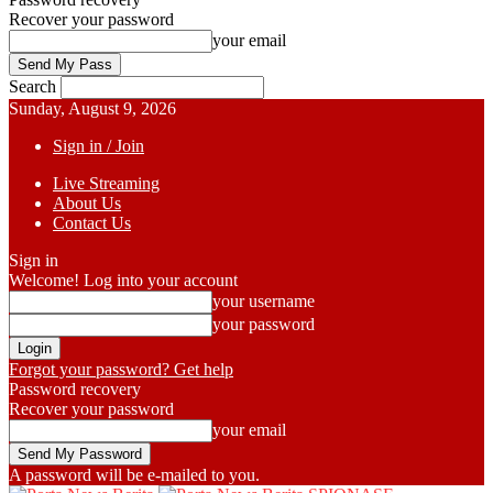
Recover your password
your email
Search
Sunday, August 9, 2026
Sign in / Join
Live Streaming
About Us
Contact Us
Sign in
Welcome! Log into your account
your username
your password
Forgot your password? Get help
Password recovery
Recover your password
your email
A password will be e-mailed to you.