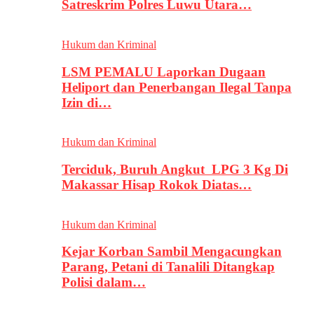
Satreskrim Polres Luwu Utara…
Hukum dan Kriminal
LSM PEMALU Laporkan Dugaan
Heliport dan Penerbangan Ilegal Tanpa
Izin di…
Hukum dan Kriminal
Terciduk, Buruh Angkut LPG 3 Kg Di
Makassar Hisap Rokok Diatas…
Hukum dan Kriminal
Kejar Korban Sambil Mengacungkan
Parang, Petani di Tanalili Ditangkap
Polisi dalam…