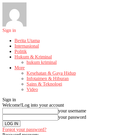
Sign in
Berita Utama
Internasional
Politik
Hukum & Kriminal
hukum kriminal
More
Kesehatan & Gaya Hidup
Infotaimen & Hiburan
Sains & Teknologi
Video
Sign in
Welcome!
Log into your account
your username
your password
Forgot your password?
Password recovery