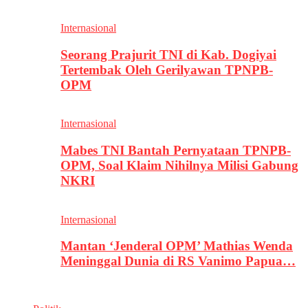
Internasional
Seorang Prajurit TNI di Kab. Dogiyai
Tertembak Oleh Gerilyawan TPNPB-
OPM
Internasional
Mabes TNI Bantah Pernyataan TPNPB-
OPM, Soal Klaim Nihilnya Milisi Gabung
NKRI
Internasional
Mantan ‘Jenderal OPM’ Mathias Wenda
Meninggal Dunia di RS Vanimo Papua…