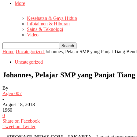
More
Kesehatan & Gaya Hidup
Infotaimen & Hiburan
Sains & Teknologi
Video
Home
Uncategorized
Johannes, Pelajar SMP yang Panjat Tiang Bende
Uncategorized
Johannes, Pelajar SMP yang Panjat Tiang
By
Agen 007
-
August 18, 2018
1960
0
Share on Facebook
Tweet on Twitter
SPIONASE-NEWS.COM,- JAKARTA –
Lewat siaran pers