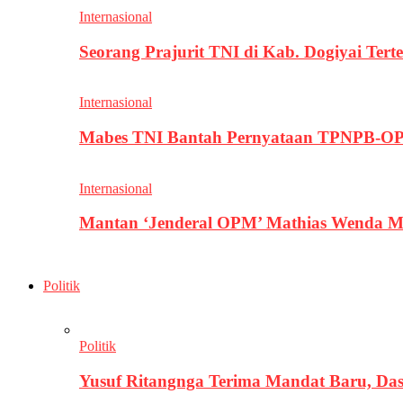
Internasional
Seorang Prajurit TNI di Kab. Dogiyai T
Internasional
Mabes TNI Bantah Pernyataan TPNPB-OPM
Internasional
Mantan ‘Jenderal OPM’ Mathias Wenda M
Politik
Politik
Yusuf Ritangnga Terima Mandat Baru, D