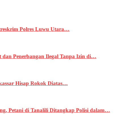
treskrim Polres Luwu Utara…
an Penerbangan Ilegal Tanpa Izin di…
kassar Hisap Rokok Diatas…
, Petani di Tanalili Ditangkap Polisi dalam…