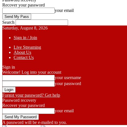
Recover your password
your email
Search
Saturday, August 8, 2026
Sign in / Join
Live Streaming
About Us
Contact Us
Sign in
Welcome! Log into your account
your username
your password
Forgot your password? Get help
Password recovery
Recover your password
your email
A password will be e-mailed to you.