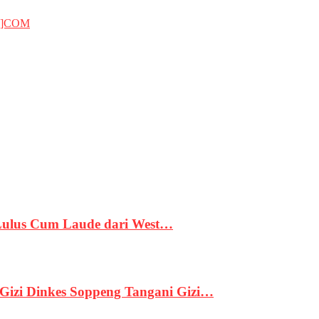
T]COM
 Lulus Cum Laude dari West…
izi Dinkes Soppeng Tangani Gizi…