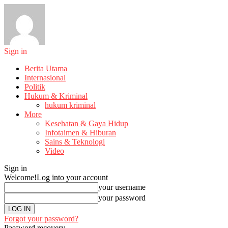
Sign in
Berita Utama
Internasional
Politik
Hukum & Kriminal
hukum kriminal
More
Kesehatan & Gaya Hidup
Infotaimen & Hiburan
Sains & Teknologi
Video
Sign in
Welcome!
Log into your account
your username
your password
Forgot your password?
Password recovery