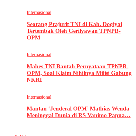
Internasional
Seorang Prajurit TNI di Kab. Dogiyai
Tertembak Oleh Gerilyawan TPNPB-
OPM
Internasional
Mabes TNI Bantah Pernyataan TPNPB-
OPM, Soal Klaim Nihilnya Milisi Gabung
NKRI
Internasional
Mantan ‘Jenderal OPM’ Mathias Wenda
Meninggal Dunia di RS Vanimo Papua…