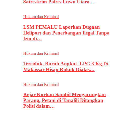
Satreskrim Polres Luwu Utara…
Hukum dan Kriminal
LSM PEMALU Laporkan Dugaan
Heliport dan Penerbangan Ilegal Tanpa
Izin di…
Hukum dan Kriminal
Terciduk, Buruh Angkut LPG 3 Kg Di
Makassar Hisap Rokok Diatas…
Hukum dan Kriminal
Kejar Korban Sambil Mengacungkan
Parang, Petani di Tanalili Ditangkap
Polisi dalam…