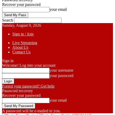
Recover your password
your email
Search
Sunday, August 9, 2026
Sign in / Join
Live Streaming
About Us
Contact Us
Sign in
Welcome! Log into your account
your username
your password
Forgot your password? Get help
Password recovery
Recover your password
your email
A password will be e-mailed to you.