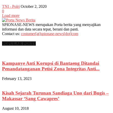
TNI - Polri
October 2, 2020
0
Load more
SPIONASE-NEWS merupakan Porta berita yang menyajikan
informasi dan data secara tepat, berani dan pasti.
Contact us:
costumer[at]spionase-news[dot]com
POPULAR POSTS
Kampanye Anti Korupsi di Bantaeng Ditandai
Penandatanganan Petisi Zona Integritas Anti...
February 13, 2023
Kisah Sejarah Turunan Sandiaga Uno dari Bugis –
Makassar ‘Sang Cawapres’
August 10, 2018