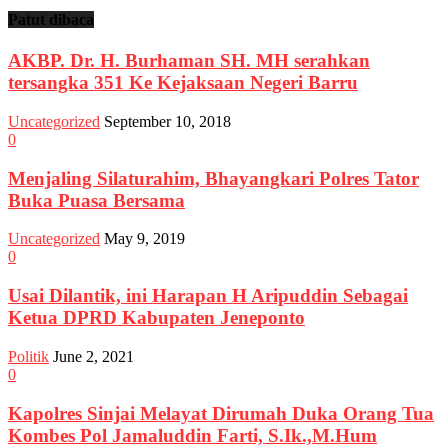
Patut dibaca
AKBP. Dr. H. Burhaman SH. MH serahkan
tersangka 351 Ke Kejaksaan Negeri Barru
Uncategorized
September 10, 2018
0
Menjaling Silaturahim, Bhayangkari Polres Tator
Buka Puasa Bersama
Uncategorized
May 9, 2019
0
Usai Dilantik, ini Harapan H Aripuddin Sebagai
Ketua DPRD Kabupaten Jeneponto
Politik
June 2, 2021
0
Kapolres Sinjai Melayat Dirumah Duka Orang Tua
Kombes Pol Jamaluddin Farti, S.Ik.,M.Hum