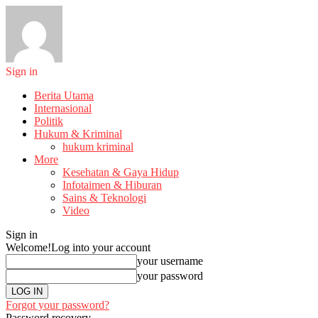
Sign in
Berita Utama
Internasional
Politik
Hukum & Kriminal
hukum kriminal
More
Kesehatan & Gaya Hidup
Infotaimen & Hiburan
Sains & Teknologi
Video
Sign in
Welcome!
Log into your account
your username
your password
Forgot your password?
Password recovery