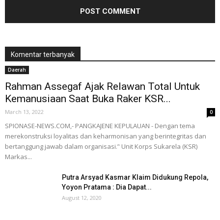
Komentar terbanyak
Daerah
Rahman Assegaf Ajak Relawan Total Untuk
Kemanusiaan Saat Buka Raker KSR...
March 13, 2022
0
SPIONASE-NEWS.COM,- PANGKAJENE KEPULAUAN - Dengan tema
merekonstruksi loyalitas dan keharmonisan yang berintegritas dan
bertanggung jawab dalam organisasi.’' Unit Korps Sukarela (KSR)
Markas...
Putra Arsyad Kasmar Klaim Didukung Repola,
Yoyon Pratama : Dia Dapat...
August 12, 2020