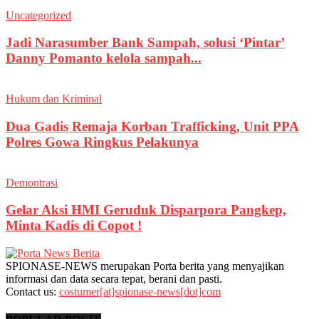
Uncategorized
Jadi Narasumber Bank Sampah, solusi ‘Pintar’
Danny Pomanto kelola sampah...
Hukum dan Kriminal
Dua Gadis Remaja Korban Trafficking, Unit PPA
Polres Gowa Ringkus Pelakunya
Demontrasi
Gelar Aksi HMI Geruduk Disparpora Pangkep,
Minta Kadis di Copot !
SPIONASE-NEWS merupakan Porta berita yang menyajikan
informasi dan data secara tepat, berani dan pasti.
Contact us:
costumer[at]spionase-news[dot]com