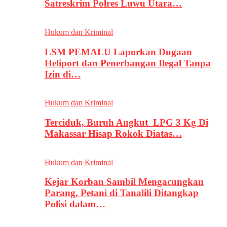
Satreskrim Polres Luwu Utara…
Hukum dan Kriminal
LSM PEMALU Laporkan Dugaan
Heliport dan Penerbangan Ilegal Tanpa
Izin di…
Hukum dan Kriminal
Terciduk, Buruh Angkut LPG 3 Kg Di
Makassar Hisap Rokok Diatas…
Hukum dan Kriminal
Kejar Korban Sambil Mengacungkan
Parang, Petani di Tanalili Ditangkap
Polisi dalam…