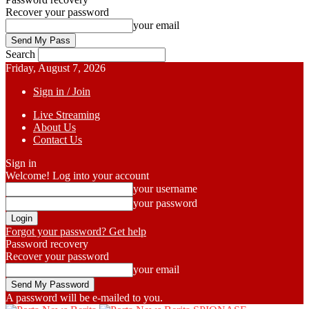
Recover your password
your email
Search
Friday, August 7, 2026
Sign in / Join
Live Streaming
About Us
Contact Us
Sign in
Welcome! Log into your account
your username
your password
Forgot your password? Get help
Password recovery
Recover your password
your email
A password will be e-mailed to you.