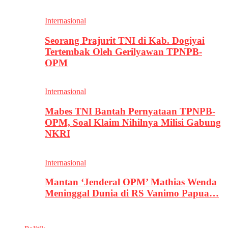
Internasional
Seorang Prajurit TNI di Kab. Dogiyai
Tertembak Oleh Gerilyawan TPNPB-
OPM
Internasional
Mabes TNI Bantah Pernyataan TPNPB-
OPM, Soal Klaim Nihilnya Milisi Gabung
NKRI
Internasional
Mantan ‘Jenderal OPM’ Mathias Wenda
Meninggal Dunia di RS Vanimo Papua…