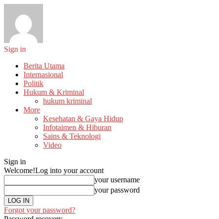
Sign in
Berita Utama
Internasional
Politik
Hukum & Kriminal
hukum kriminal
More
Kesehatan & Gaya Hidup
Infotaimen & Hiburan
Sains & Teknologi
Video
Sign in
Welcome!
Log into your account
your username
your password
Forgot your password?
Password recovery